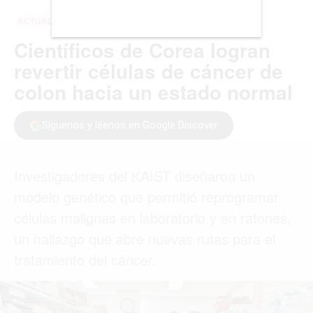
LISBOA
LOS ÁNGELES
MADRID
MEDELLÍN
MIAMI
MONTREAL
NUEVA YORK
ORLANDO
PARÍS
ROMA
TORONTO