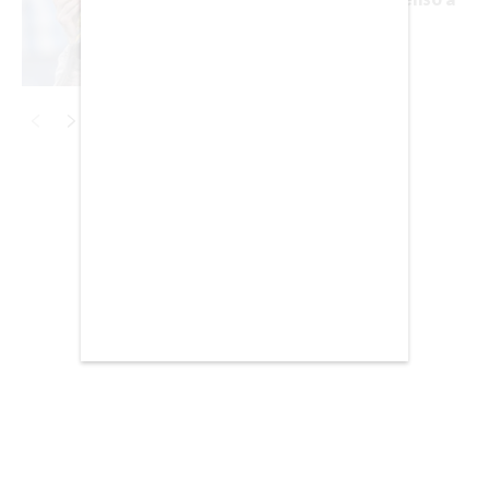
toda Argentina
BUENOS AIRES
CARTAGENA
CDMX
CHICAGO
Publicidad
DUBAI
LAS VEGAS
LISBOA
LOS ÁNGELES
MADRID
MEDELLÍN