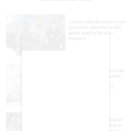
BIENES RAICES
Casi un año de espera: así
ESTILO DE VIDA
queda el calendario del
juicio contra Nicolás
DEPORTES
Maduro
CIENCIA
TECNOLOGÍA
La UNAM abre cursos sin
NEGOCIOS
costo de programación,
finanzas, derechos
humanos y más para
estudiar online
EDICIÓN +
BARCELONA
Ni retiro ni confirmación:
el silencio de Messi que
BOGOTÁ
mantiene en suspenso a