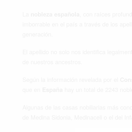
La
nobleza española
, con raíces profun
imborrable en el país a través de los apel
generación.
El apellido no solo nos identifica legalme
de nuestros ancestros.
Según la información revelada por el
Cons
que en
España
hay un total de 2243 nob
Algunas de las casas nobiliarias más con
Buscar
de Medina Sidonia, Medinaceli o el del I