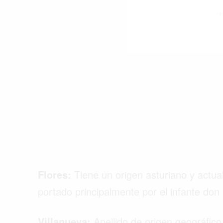
- P
Flores:
Tiene un origen asturiano y actua
portado principalmente por el infante don A
Villanueva:
Apellido de origen geográfic