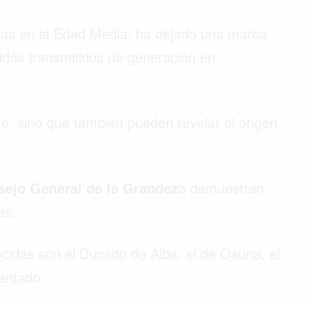
das en la Edad Media, ha dejado una marca
lidos transmitidos de generación en
nte, sino que también pueden revelar el origen
ejo General de la Grandez
a demuestran
les.
ocidas son el Ducado de Alba, el de Osuna, el
nfantado.