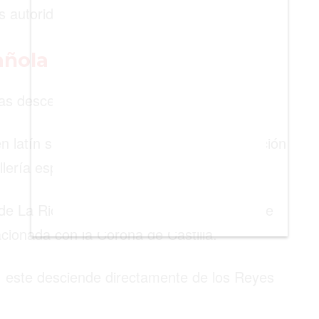
as autoridades migratorias de
España
.
pañola
ías descender de la realeza española
latín significa ‘fuerte o valiente’. Su relación
llería española.
 de La Rioja, específicamente de la Casa de
lacionada con la Corona de Castilla.
, este desciende directamente de los Reyes