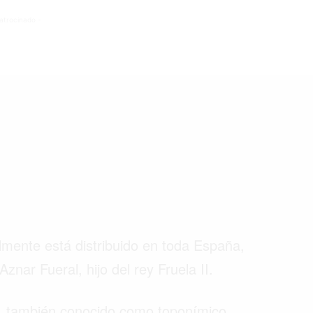
atrocinado -
©2026 QPASA MEDIA, Inc. All rights reserved.
lmente está distribuido en toda España,
znar Fueral, hijo del rey Fruela II.
o, también conocido como toponímico.