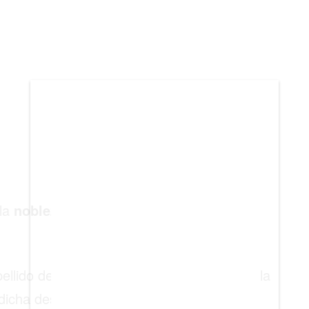
BIENES RAICES
ESTILO DE VIDA
DEPORTES
CIENCIA
TECNOLOGÍA
NEGOCIOS
 la
nobleza
, han destacado siempre por
llido de la realeza que le permitiría tener la
r dicha descendencia con documento u otra