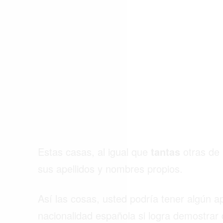
ACTUALIDAD
EMPLEOS
INMIGRACIÓN
VIRALES
ENTRETENIMIENTO
SALUD
FORMULA 1
Estas casas, al igual que
tantas
otras de
sus apellidos y nombres propios.
Así las cosas, usted podría tener algún ape
nacionalidad española si logra demostra