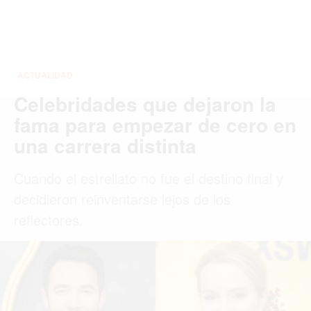
MIAMI
MONTREAL
NUEVA YORK
ORLANDO
PARÍS
ROMA
TORONTO
VANCOUVER
©2026 QPASA MEDIA, Inc. All rights reserved.