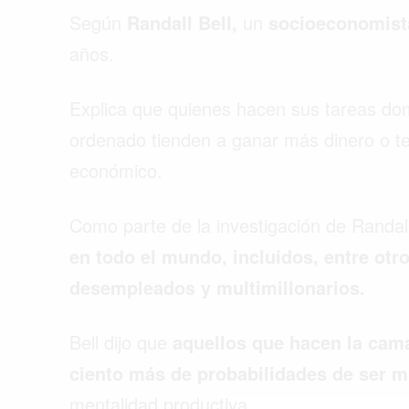
Según
Randall Bell,
un
socioeconomis
años.
Explica que quienes hacen sus tareas dom
ordenado tienden a ganar más dinero o te
económico.
Como parte de la investigación de Randal
en todo el mundo, incluidos, entre otro
desempleados y multimillonarios.
Bell dijo que
aquellos que hacen la cama
Buscar
ciento más de probabilidades de ser m
mentalidad productiva.