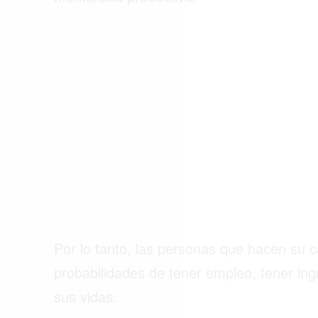
ACTUALIDAD
EMPLEOS
INMIGRACIÓN
VIRALES
ENTRETENIMIENTO
SALUD
FORMULA 1
Por lo tanto, las personas que hacen su
probabilidades de tener empleo, tener in
sus vidas.