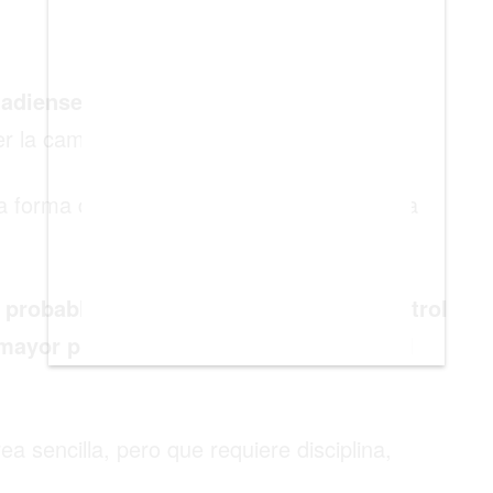
nadiense
y autor de 12 reglas para la vida,
der la cama todas las mañanas.
 forma de practicar la creación de orden a
probable que sientas que tienes el control
 mayor productividad, una reducción del
 sencilla, pero que requiere disciplina,