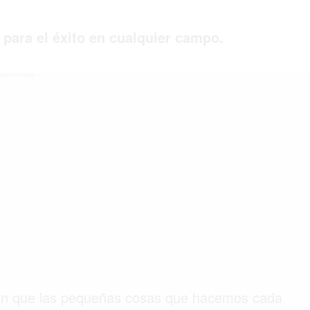
 para el éxito en cualquier campo.
©2026 QPASA MEDIA, Inc. All rights reserved.
atrocinado -
ran que las pequeñas cosas que hacemos cada