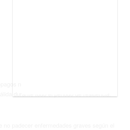
copagos ni deducibles, con cobertura
álida durante todo el periodo de residencia.
que no padecer enfermedades graves según el