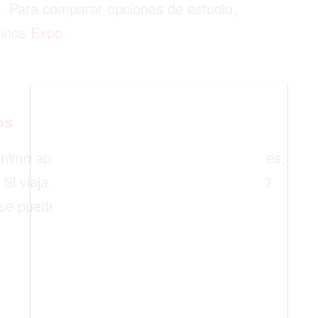
a. Para comparar opciones de estudio,
BIENES RAICES
inos Expo
.
ESTILO DE VIDA
DEPORTES
CIENCIA
os
TECNOLOGÍA
 mínimo aproximado de 2.800 euros mensuales,
NEGOCIOS
Si viaja con familiares, se exigen unos 700
se puede justificar mediante ahorros que