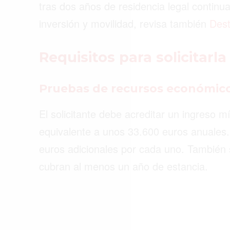
tras dos años de residencia legal continu
ACTUALIDAD
inversión y movilidad, revisa también
Dest
EMPLEOS
INMIGRACIÓN
Requisitos para solicitarla
VIRALES
Pruebas de recursos económic
ENTRETENIMIENTO
El solicitante debe acreditar un ingreso
SALUD
equivalente a unos 33.600 euros anuales. 
FORMULA 1
euros adicionales por cada uno. También 
cubran al menos un año de estancia.