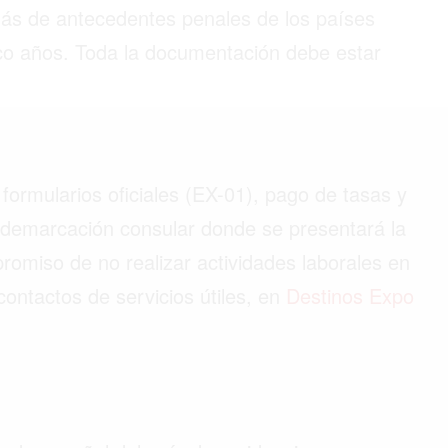
más de antecedentes penales de los países
nco años. Toda la documentación debe estar
©2026 QPASA MEDIA, Inc. All rights reserved.
 formularios oficiales (EX-01), pago de tasas y
 demarcación consular donde se presentará la
romiso de no realizar actividades laborales en
contactos de servicios útiles, en
Destinos Expo