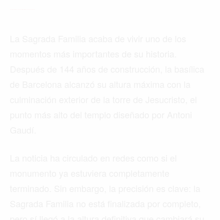
La Sagrada Familia alcanza su altura máxima tras 144 años de construcción
La Sagrada Familia acaba de vivir uno de los
momentos más importantes de su historia.
Después de 144 años de construcción, la basílica
de Barcelona alcanzó su altura máxima con la
culminación exterior de la torre de Jesucristo, el
punto más alto del templo diseñado por Antoni
Gaudí.
La noticia ha circulado en redes como si el
monumento ya estuviera completamente
terminado. Sin embargo, la precisión es clave: la
Sagrada Familia no está finalizada por completo,
pero sí llegó a la altura definitiva que cambiará su