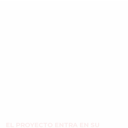
MONTREAL
NUEVA YORK
ORLANDO
PARÍS
ROMA
TORONTO
VANCOUVER
©2026 QPASA MEDIA, Inc. All rights reserved.
EL PROYECTO ENTRA EN SU