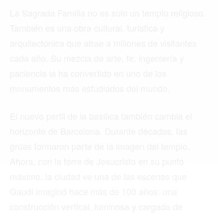
La Sagrada Familia no es solo un templo religioso.
También es una obra cultural, turística y
Buscar
arquitectónica que atrae a millones de visitantes
cada año. Su mezcla de arte, fe, ingeniería y
paciencia la ha convertido en uno de los
ACTUALIDAD
monumentos más estudiados del mundo.
EMPLEOS
El nuevo perfil de la basílica también cambia el
INMIGRACIÓN
horizonte de Barcelona. Durante décadas, las
VIRALES
grúas formaron parte de la imagen del templo.
Ahora, con la torre de Jesucristo en su punto
ENTRETENIMIENTO
máximo, la ciudad ve una de las escenas que
SALUD
Gaudí imaginó hace más de 100 años: una
FORMULA 1
construcción vertical, luminosa y cargada de