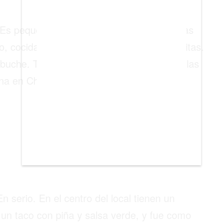
. Es pequeño, siempre lleno y con razón. Las
no, cocidas lentamente hasta quedar doraditas.
buche. Todo con salsa verde, limón y tortillas
ana en Chicago.
 serio. En el centro del local tienen un
 un taco con piña y salsa verde, y fue como