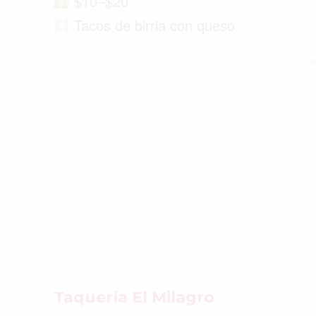
$10–$20
Tacos de birria con queso
- P
Taquería El Milagro