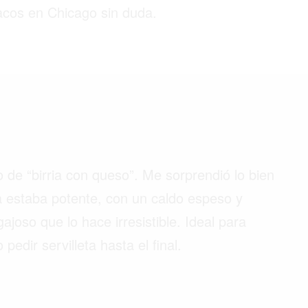
acos en Chicago sin duda.
©2026 QPASA MEDIA, Inc. All rights reserved.
ro de “birria con queso”. Me sorprendió lo bien
ia estaba potente, con un caldo espeso y
joso que lo hace irresistible. Ideal para
edir servilleta hasta el final.