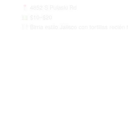
4852 S Pulaski Rd
ACTUALIDAD
$10–$20
EMPLEOS
Birria estilo Jalisco con tortillas recié
INMIGRACIÓN
VIRALES
ENTRETENIMIENTO
SALUD
FORMULA 1