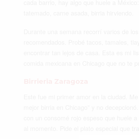
cada barrio, hay algo que huele a México: 
tatemado, carne asada, birria hirviendo.
Durante una semana recorrí varios de lo
recomendados. Probé tacos, tamales, tlay
encontrar tan lejos de casa. Esta es mi li
comida mexicana en Chicago que no te pue
Birrieria Zaragoza
Este fue mi primer amor en la ciudad. Me
mejor birria en Chicago” y no decepcionó.
con un consomé rojo espeso que huele a gl
Buscar
al momento. Pide el plato especial que trae b