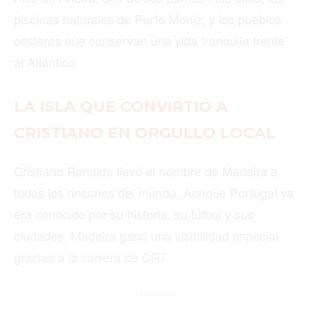
piscinas naturales de Porto Moniz; y los pueblos
Buscar
costeros que conservan una vida tranquila frente
al Atlántico.
ACTUALIDAD
LA ISLA QUE CONVIRTIÓ A
EMPLEOS
CRISTIANO EN ORGULLO LOCAL
INMIGRACIÓN
Cristiano Ronaldo llevó el nombre de Madeira a
VIRALES
todos los rincones del mundo. Aunque Portugal ya
ENTRETENIMIENTO
era conocido por su historia, su fútbol y sus
MÚSICA
ciudades, Madeira ganó una visibilidad especial
gracias a la carrera de CR7.
SALUD
FORMULA 1
- Patrocinado -