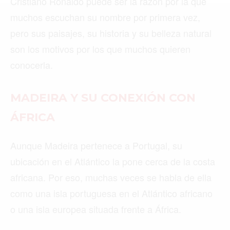
Cristiano Ronaldo puede ser la razón por la que
MIAMI
muchos escuchan su nombre por primera vez,
pero sus paisajes, su historia y su belleza natural
MONTREAL
son los motivos por los que muchos quieren
NUEVA YORK
conocerla.
ORLANDO
MADEIRA Y SU CONEXIÓN CON
PARÍS
ÁFRICA
ROMA
TORONTO
Aunque Madeira pertenece a Portugal, su
ubicación en el Atlántico la pone cerca de la costa
VANCOUVER
africana. Por eso, muchas veces se habla de ella
como una isla portuguesa en el Atlántico africano
o una isla europea situada frente a África.
©2026 QPASA MEDIA, Inc. All rights reserved.