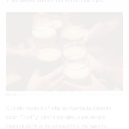
No debes brindar sin mirar a los ojos
Buscar
ACTUALIDAD
EMPLEOS
INMIGRACIÓN
VIRALES
ENTRETENIMIENTO
Brindar
SALUD
Cuando vayas a brindar en Alemania deberás
FORMULA 1
decir “Prost” y mirar a los ojos, pues es una
muestra de falta de educación el no hacerlo.