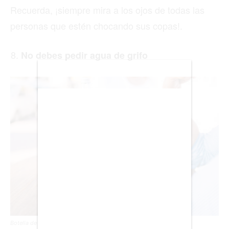
Recuerda, ¡siempre mira a los ojos de todas las
BIENES RAICES
personas que estén chocando sus copas!.
ESTILO DE VIDA
No debes pedir agua de grifo
DEPORTES
CIENCIA
TECNOLOGÍA
NEGOCIOS
EDICIÓN +
BARCELONA
BOGOTÁ
Botella de agua