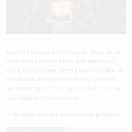
MIAMI
MONTREAL
NUEVA YORK
ORLANDO
Mujer celebrando cumpleaños
PARÍS
Algunos alemanes aman organizar fiestas en las
vísperas de sus cumpleaños, para que así sus
ROMA
más allegados pasen la media noche con ellos. Si
TORONTO
eres invitado a una de estas fiestas no deberás
VANCOUVER
decir “Feliz Cumpleaños”, pues es tomado como
“algo negativo y de mala suerte”.
No debes acariciar mascotas sin preguntar
©2026 QPASA MEDIA, Inc. All rights reserved.