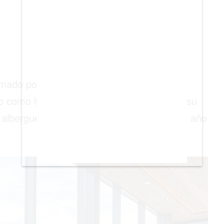
mado por estos editores sino también por
ro como lugar de vacaciones. Elton John y su
 albergue durante tres semanas enteras el año