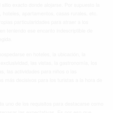
l sitio exacto donde alojarse. Por supuesto la
 hoteles, apartamentos, casas rurales, etc.
pias particularidades para atraer a los
en teniendo ese encanto indescriptible de
egida.
 hospedarse en hoteles, la ubicación, la
a exclusividad, las vistas, la gastronomía, los
s, las actividades para niños o las
s más decisivos para los turistas a la hora de
 uno de los requisitos para destacarse como
repasar las expectativas. Es por eso que