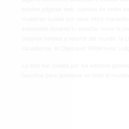
ACTUALIDAD
existen páginas web, cuentas de redes soc
EMPLEOS
muestran cuáles son esos sitios maravill
inolvidable durante tu estadía; como la r
INMIGRACIÓN
mejores hoteles y resorts del mundo: la L
VIRALES
canadiense, el Clayoquot Wilderness Lod
ENTRETENIMIENTO
La lista fue creada por los editores global
SALUD
favoritos para quedarse en todo el mundo
FORMULA 1