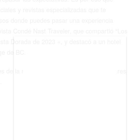
BIENES RAICES
iales y revistas especializadas que te
ESTILO DE VIDA
osos donde puedes pasar una experiencia
evista Condé Nast Traveler, que compartió “Los
DEPORTES
ista Dorada de 2023 «, y destacó a un hotel
CIENCIA
ge de BC.
TECNOLOGÍA
es de la revista de viajes e incluye sus lugares
NEGOCIOS
.