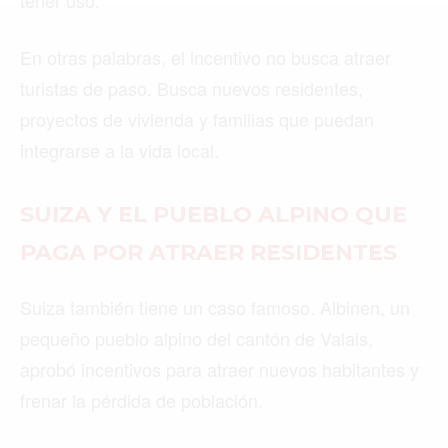
tener uso.
MIAMI
MONTREAL
En otras palabras, el incentivo no busca atraer
NUEVA YORK
turistas de paso. Busca nuevos residentes,
proyectos de vivienda y familias que puedan
ORLANDO
integrarse a la vida local.
PARÍS
ROMA
SUIZA Y EL PUEBLO ALPINO QUE
PAGA POR ATRAER RESIDENTES
TORONTO
VANCOUVER
Suiza también tiene un caso famoso. Albinen, un
pequeño pueblo alpino del cantón de Valais,
aprobó incentivos para atraer nuevos habitantes y
frenar la pérdida de población.
©2026 QPASA MEDIA, Inc. All rights reserved.