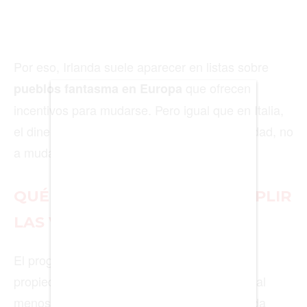
BIENES RAICES
ESTILO DE VIDA
Por eso, Irlanda suele aparecer en listas sobre
que ofrecen
pueblos fantasma en Europa
DEPORTES
incentivos para mudarse. Pero igual que en Italia,
CIENCIA
el dinero está ligado a recuperar una propiedad, no
TECNOLOGÍA
a mudarse sin más.
NEGOCIOS
QUÉ REQUISITOS DEBEN CUMPLIR
LAS VIVIENDAS
EDICIÓN +
El programa irlandés tiene reglas claras. La
BARCELONA
propiedad debe haber estado vacía durante al
BOGOTÁ
menos dos años y debe haber sido construida