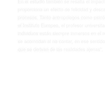
En el estudio también se resalta el impact
ACTUALIDAD
proporciona un efecto de felicidad y des
EMPLEOS
procesos. Tanto antropólogos como psicól
INMIGRACIÓN
el Instituto Europeo, el profesor universi
individuos están siempre inmersos en el m
VIRALES
se acomodan al no contar, en ese sentido 
ENTRETENIMIENTO
que se derivan de las realidades ajenas”.
SALUD
FORMULA 1