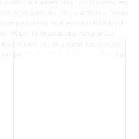
o positivo que genera viajar, por lo general eso
BIENES RAICES
canso en las personas, estimulándolas a nuevos
ESTILO DE VIDA
ogos participaron en el estudio publicado por
DEPORTES
tario William W. Maddux, dijo: “Cuando los
ismo entorno cultural y social, sus cerebros
CIENCIA
con los desafíos intelectuales y conductuales
TECNOLOGÍA
NEGOCIOS