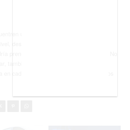
uentren una conexión con ellos mismo,
ivel, desarrollando su personalidad y
ría prender en una escuela o universidad. No
jar, también la tolerancia, la memoria y la
a en cada viaje, en cada experiencia que los