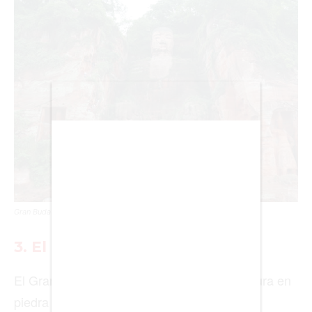
BIENES RAICES
ESTILO DE VIDA
DEPORTES
CIENCIA
TECNOLOGÍA
NEGOCIOS
Gran Buda de Leshan
3.
El Gran Buda de Leshan
EDICIÓN +
El Gran Buda de Leshan es la mayor escultura en
BARCELONA
piedra jamás construida con 71 metros de