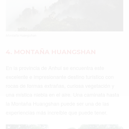
Buscar
Montaña Huangshan
ACTUALIDAD
4. MONTAÑA HUANGSHAN
EMPLEOS
En la provincia de Anhui se encuentra este
INMIGRACIÓN
excelente e impresionante destino turístico con
VIRALES
rocas de formas extrañas, curiosa vegetación y
una mística niebla en el aire. Una caminata hasta
ENTRETENIMIENTO
la Montaña Huangshan puede ser una de las
SALUD
experiencias más increíble que puede tener.
FORMULA 1