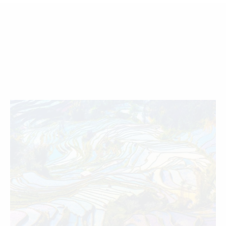
MONTREAL
NUEVA YORK
ORLANDO
PARÍS
ROMA
TORONTO
VANCOUVER
©2026 QPASA MEDIA, Inc. All rights reserved.