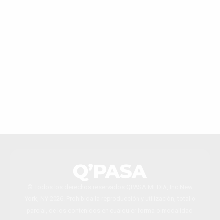
© Todos los derechos reservados QPASA MEDIA, Inc New
York, NY 2026. Prohibida la reproducción y utilización, total o
parcial, de los contenidos en cualquier forma o modalidad,