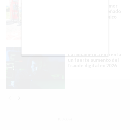
CDMX
Así es Olinia, el primer
CHICAGO
auto eléctrico diseñado
y fabricado en México
DUBAI
LISBOA
LOS ÁNGELES
Latinoamérica enfrenta
MADRID
un fuerte aumento del
fraude digital en 2026
MEDELLÍN
MIAMI
MONTREAL
NUEVA YORK
ORLANDO
Publicidad