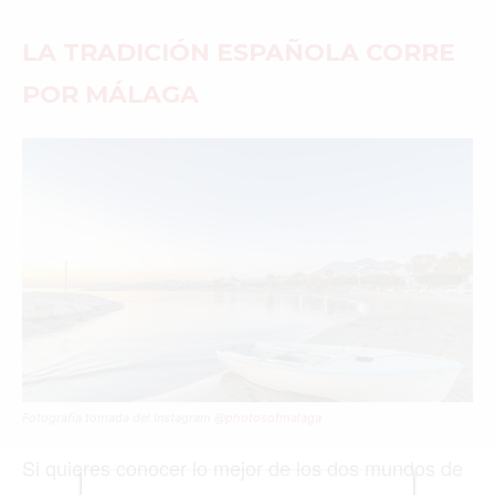
ACTUALIDAD
LA TRADICIÓN ESPAÑOLA CORRE
EMPLEOS
POR MÁLAGA
INMIGRACIÓN
VIRALES
ENTRETENIMIENTO
SALUD
FORMULA 1
BIENES RAICES
Fotografía tomada del Instagram @
photosofmalaga
ESTILO DE VIDA
Si quieres conocer lo mejor de los dos mundos de