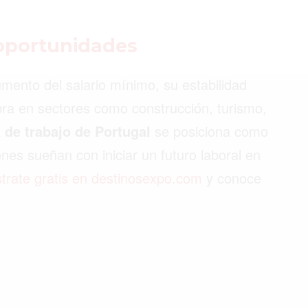
 oportunidades
©2026 QPASA MEDIA, Inc. All rights reserved.
umento del salario mínimo, su estabilidad
ra en sectores como construcción, turismo,
 de trabajo de Portugal
se posiciona como
nes sueñan con iniciar un futuro laboral en
strate gratis en destinosexpo.com
y conoce