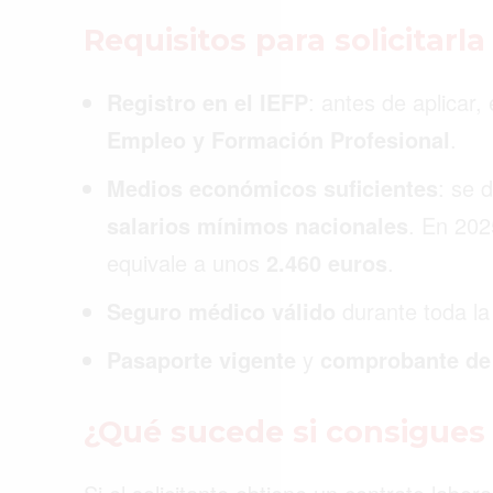
ACTUALIDAD
Requisitos para solicitarla
EMPLEOS
Registro en el IEFP
: antes de aplicar, 
INMIGRACIÓN
Empleo y Formación Profesional
.
VIRALES
Medios económicos suficientes
: se 
ENTRETENIMIENTO
salarios mínimos nacionales
. En 202
SALUD
equivale a unos
2.460 euros
.
FORMULA 1
Seguro médico válido
durante toda la
Pasaporte vigente
y
comprobante de
¿Qué sucede si consigues