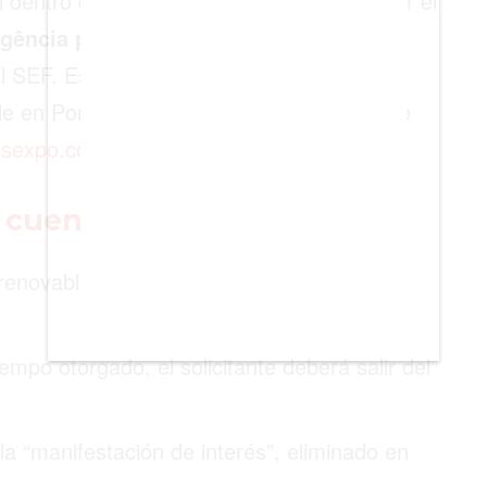
l dentro del plazo establecido, puede iniciar el
gência para a Integração, Migrações e
l SEF. Esta transición permite pasar de un
e en Portugal. Para más orientación sobre
nosexpo.com
.
n cuenta
renovable de manera indefinida; solo
empo otorgado, el solicitante deberá salir del
a “manifestación de interés”, eliminado en