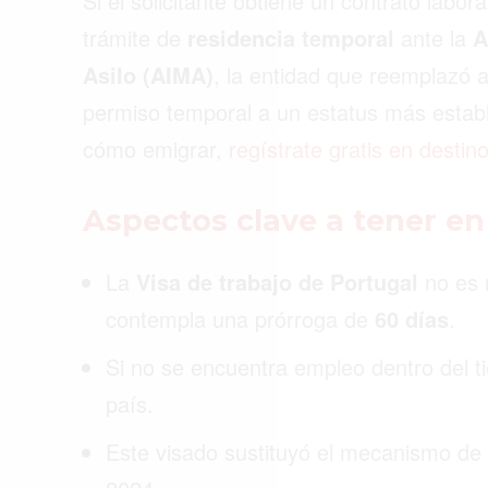
Si el solicitante obtiene un contrato labora
trámite de
residencia temporal
ante la
A
Asilo (AIMA)
, la entidad que reemplazó a
permiso temporal a un estatus más establ
cómo emigrar,
regístrate gratis en desti
Aspectos clave a tener e
La
Visa de trabajo de Portugal
no es 
contempla una prórroga de
60 días
.
Si no se encuentra empleo dentro del ti
país.
Este visado sustituyó el mecanismo de l