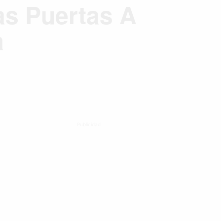
as Puertas A
a
Publicidad