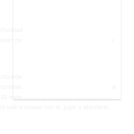
rtunidad para ti, en Q’ Pasa te contamos
tán contratando niñeras latinoamericanas
úsqueda centrado exclusivamente en los
 vacantes disponibles se encuentra el de una
e 22 meses tres de horas por las tardes, en
ía salir a pasear con él, jugar y atenderlo.