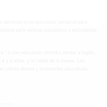
s servicios en proporcionar personal para
©2026 QPASA MEDIA, Inc. All rights reserved.
personal para centros educativos y educadoras
/ o con educación infantil o similar e inglés,
e 4 y 2 años, y un bebé de 4 meses. Las
s rutinas diarias y actividades educativas,
atrocinado -