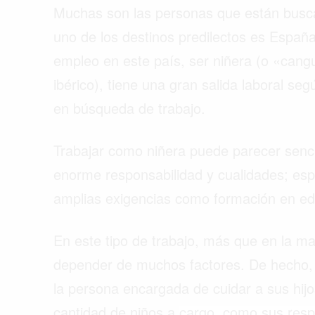
Muchas son las personas que están busca
uno de los destinos predilectos es España
empleo en este país, ser niñera (o «cang
ibérico), tiene una gran salida laboral se
en búsqueda de trabajo.
Trabajar como niñera puede parecer sencil
enorme responsabilidad y cualidades; esp
amplias exigencias como formación en educ
En este tipo de trabajo, más que en la ma
depender de muchos factores. De hecho, e
Buscar
la persona encargada de cuidar a sus hijo
cantidad de niños a cargo, como sus respo