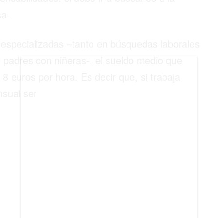
BIENES RAICES
sa.
ESTILO DE VIDA
 especializadas –tanto en búsquedas laborales
DEPORTES
 padres con niñeras-, el sueldo medio que
CIENCIA
 euros por hora. Es decir que, si trabaja
TECNOLOGÍA
nsual será de unos 1.280 euros.
NEGOCIOS