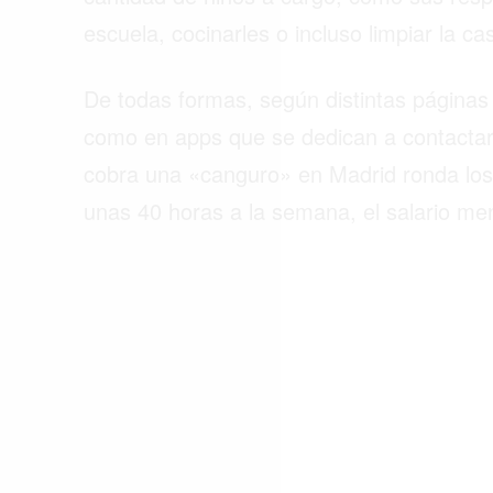
ACTUALIDAD
escuela, cocinarles o incluso limpiar la ca
EMPLEOS
De todas formas, según distintas páginas
INMIGRACIÓN
como en apps que se dedican a contactar
VIRALES
cobra una «canguro» en Madrid ronda los 8
ENTRETENIMIENTO
unas 40 horas a la semana, el salario me
SALUD
FORMULA 1