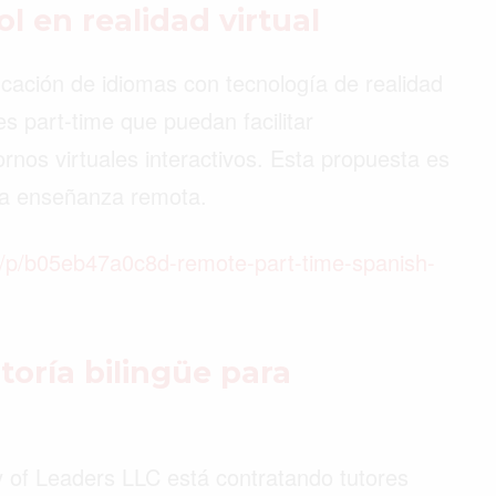
l en realidad virtual
ación de idiomas con tecnología de realidad
s part-time que puedan facilitar
nos virtuales interactivos. Esta propuesta es
 la enseñanza remota.
hr/p/b05eb47a0c8d-remote-part-time-spanish-
oría bilingüe para
of Leaders LLC está contratando tutores