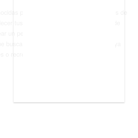
ocidas para dar clases online a estudiantes de
cer tus propios horarios, tarifas y áreas de
ar un perfil personalizado para atraer
ue buscan clases particulares de español, ya
s o recreativos.