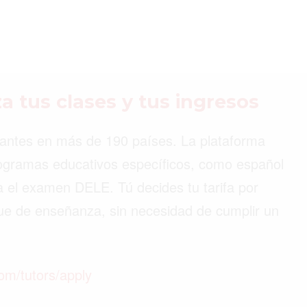
©2026 QPASA MEDIA, Inc. All rights reserved.
a tus clases y tus ingresos
iantes en más de 190 países. La plataforma
programas educativos específicos, como español
a el examen DELE. Tú decides tu tarifa por
que de enseñanza, sin necesidad de cumplir un
om/tutors/apply