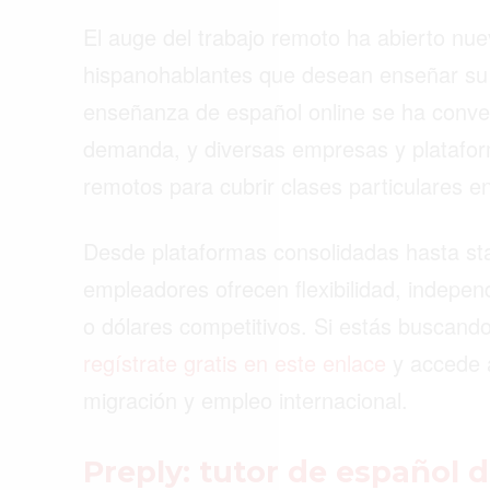
El auge del trabajo remoto ha abierto nu
ACTUALIDAD
hispanohablantes que desean enseñar su i
EMPLEOS
enseñanza de español online se ha conve
INMIGRACIÓN
demanda, y diversas empresas y platafor
VIRALES
remotos para cubrir clases particulares en
ENTRETENIMIENTO
Desde plataformas consolidadas hasta sta
SALUD
empleadores ofrecen flexibilidad, indepe
FORMULA 1
o dólares competitivos. Si estás buscando
regístrate gratis en este enlace
y accede a
migración y empleo internacional.
Preply: tutor de español 