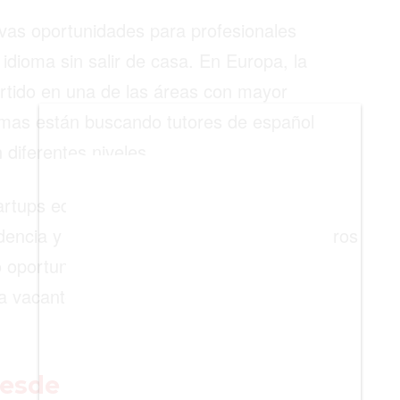
evas oportunidades para profesionales
BIENES RAICES
dioma sin salir de casa. En Europa, la
ESTILO DE VIDA
rtido en una de las áreas con mayor
DEPORTES
mas están buscando tutores de español
CIENCIA
 diferentes niveles.
TECNOLOGÍA
rtups educativas innovadoras, los
NEGOCIOS
ndencia y en algunos casos, ingresos en euros
 oportunidades laborales en el exterior,
 vacantes, charlas y asesorías sobre
desde casa