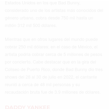
MIAMI
Estados Unidos en los que Bad Bunny,
considerado uno de los artistas más conocidos del
MONTREAL
género urbano, cobra desde 750 mil hasta un
NUEVA YORK
millón 312 mil 500 dólares.
ORLANDO
Mientras que en otros lugares del mundo puede
PARÍS
cobrar 250 mil dólares; en el caso de México, el
ROMA
artista podría cobrar cerca de 5 millones de pesos
por concierto. Cabe destacar que en la gira del
TORONTO
Coliseo de Puerto Rico, donde Bad Bunny dio tres
VANCOUVER
shows del 28 al 30 de julio en 2022, el cantante
reunió a cerca de 48 mil personas y su
recaudación bruta fue de 3.9 millones de dólares.
©2026 QPASA MEDIA, Inc. All rights reserved.
DADDY YANKEE