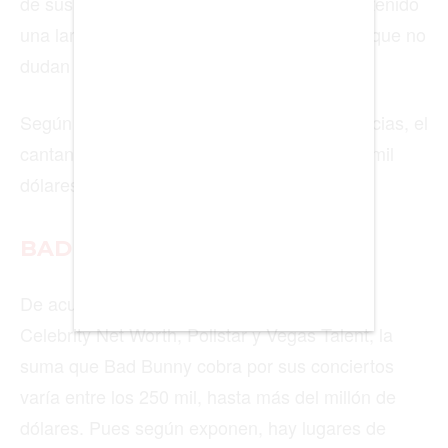
de sus constantes polémicas, el artista mantenido
BUENOS AIRES
una larga lista de fans alrededor del mundo que no
dudan en pagar un boleto para verlo.
CARTAGENA
CDMX
Según se reveló en el medio La Verdad Noticias, el
cantante colombiano cobra entre 500 y 700 mil
CHICAGO
dólares por concierto.
DUBAI
LAS VEGAS
BAD BUNNY
LISBOA
De acuerdo con diferentes sitios, entre ellos
LOS ÁNGELES
Celebrity Net Worth, Pollstar y Vegas Talent, la
suma que Bad Bunny cobra por sus conciertos
MADRID
varía entre los 250 mil, hasta más del millón de
MEDELLÍN
dólares. Pues según exponen, hay lugares de