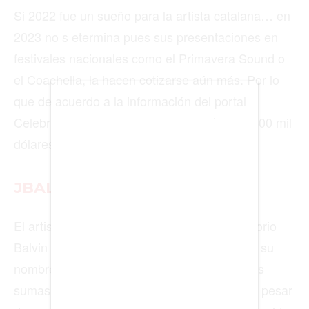
Si 2022 fue un sueño para la artista catalana… en
BIENES RAICES
2023 no s etermina pues sus presentaciones en
festivales nacionales como el Primavera Sound o
ESTILO DE VIDA
el Coachella, la hacen cotizarse aún más. Por lo
DEPORTES
que de acuerdo a la información del portal
CIENCIA
Celebrity Talent puede cobrar entre $400 y 600 mil
dólares.
TECNOLOGÍA
NEGOCIOS
JBALVIN
El artista de música urbana, José Álvaro Osorio
EDICIÓN +
Balvin o menor conocido a nivel mundial por su
nombre artístico J Balvin ha cobrado grandes
BARCELONA
sumas de dinero por cantar en conciertos. A pesar
BOGOTÁ