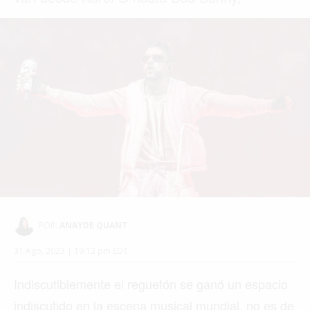
POR:
ANAYDE QUANT
31 Ago, 2023 | 19:12 pm EDT
Indiscutiblemente el reguetón se ganó un espacio
indiscutido en la escena musical mundial, no es de