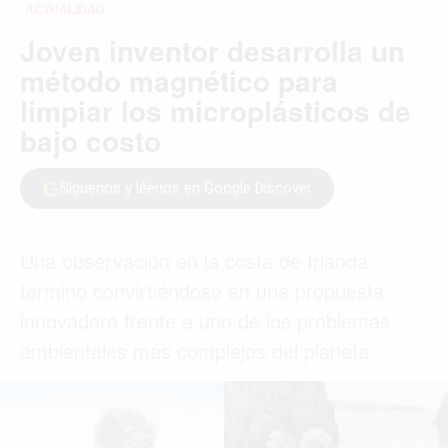
PARÍS
ROMA
TORONTO
VANCOUVER
©2026 QPASA MEDIA, Inc. All rights reserved.