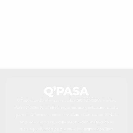
© Todos los derechos reservados QPASA MEDIA, Inc New
York, NY 2026. Prohibida la reproducción y utilización, total o
parcial, de los contenidos en cualquier forma o modalidad,
sin previa, expresa y escrita autorización, incluyendo su
mera reproducción y/o puesta a disposición con fines