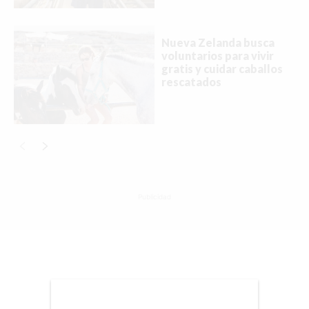
EMPLEOS
INMIGRACIÓN
Nueva Zelanda busca
voluntarios para vivir
VIRALES
gratis y cuidar caballos
rescatados
ENTRETENIMIENTO
MÚSICA
SALUD
FORMULA 1
Publicidad
BIENES RAICES
ESTILO DE VIDA
DEPORTES