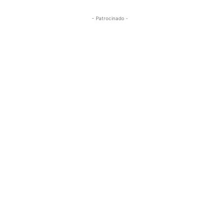
- Patrocinado -
Buscar
ACTUALIDAD
EMPLEOS
INMIGRACIÓN
VIRALES
ENTRETENIMIENTO
SALUD
FORMULA 1