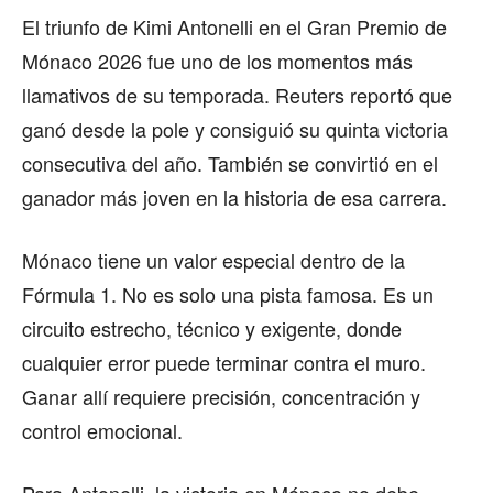
MIAMI
El triunfo de Kimi Antonelli en el Gran Premio de
MONTREAL
Mónaco 2026 fue uno de los momentos más
llamativos de su temporada. Reuters reportó que
NUEVA YORK
ganó desde la pole y consiguió su quinta victoria
ORLANDO
consecutiva del año. También se convirtió en el
PARÍS
ganador más joven en la historia de esa carrera.
ROMA
Mónaco tiene un valor especial dentro de la
TORONTO
Fórmula 1. No es solo una pista famosa. Es un
VANCOUVER
circuito estrecho, técnico y exigente, donde
cualquier error puede terminar contra el muro.
Ganar allí requiere precisión, concentración y
control emocional.
©2026 QPASA MEDIA, Inc. All rights reserved.
Para Antonelli, la victoria en Mónaco no debe