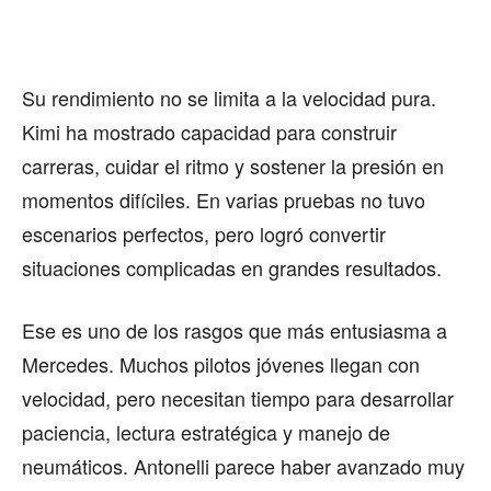
BIENES RAICES
Su rendimiento no se limita a la velocidad pura.
ESTILO DE VIDA
Kimi ha mostrado capacidad para construir
DEPORTES
carreras, cuidar el ritmo y sostener la presión en
CIENCIA
momentos difíciles. En varias pruebas no tuvo
escenarios perfectos, pero logró convertir
TECNOLOGÍA
situaciones complicadas en grandes resultados.
NEGOCIOS
Ese es uno de los rasgos que más entusiasma a
Mercedes. Muchos pilotos jóvenes llegan con
EDICIÓN +
velocidad, pero necesitan tiempo para desarrollar
paciencia, lectura estratégica y manejo de
BARCELONA
neumáticos. Antonelli parece haber avanzado muy
BOGOTÁ