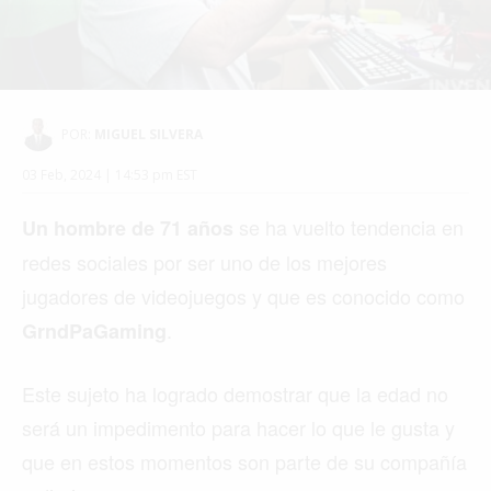
MIAMI
MONTREAL
NUEVA YORK
ORLANDO
PARÍS
ROMA
TORONTO
VANCOUVER
©2026 QPASA MEDIA, Inc. All rights reserved.