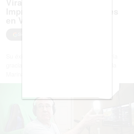
BOGOTÁ
BUENOS AIRES
CARTAGENA
CDMX
CHICAGO
DUBAI
LAS VEGAS
LISBOA
LOS ÁNGELES
MADRID
MEDELLÍN