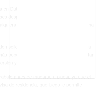
a en Dubai, en una de ellas, obtiene su
eses después de comprar una propiedad o
alquiera de estos escenarios necesitarás una
 solicitar la residencia con el apoyo de la
ás popular, ya que los empresarios disfrutan
rsión y las políticas fiscales relajadas.
trabajo antes de mudarse a Dubai, ya que el
 visa de residencia, que luego le permite