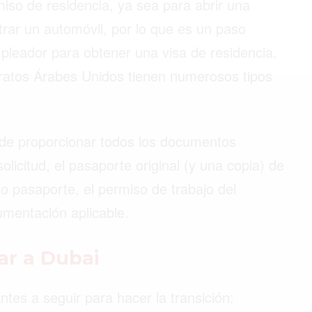
so de residencia, ya sea para abrir una
trar un automóvil, por lo que es un paso
pleador para obtener una visa de residencia.
©2026 QPASA MEDIA, Inc. All rights reserved.
iratos Árabes Unidos tienen numerosos tipos
 de proporcionar todos los documentos
olicitud, el pasaporte original (y una copia) de
o pasaporte, el permiso de trabajo del
umentación aplicable.
ar a Dubai
tes a seguir para hacer la transición: