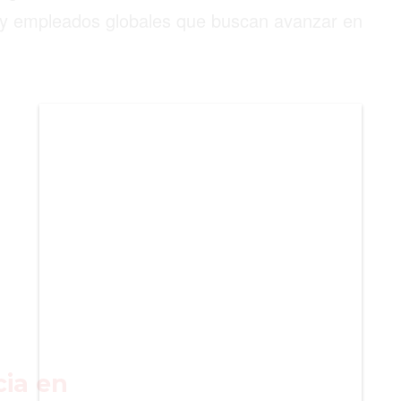
BIENES RAICES
 y empleados globales que buscan avanzar en
ESTILO DE VIDA
DEPORTES
CIENCIA
TECNOLOGÍA
NEGOCIOS
cia en Dubai?