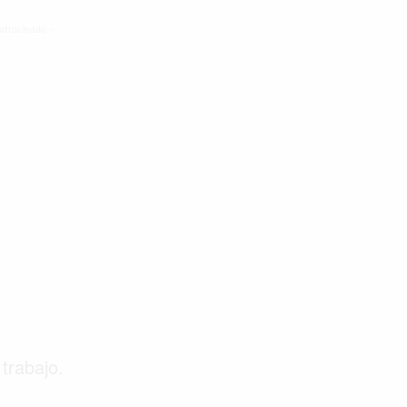
atrocinado -
trabajo.