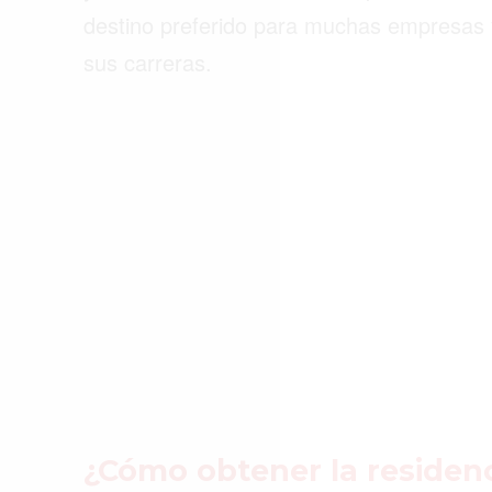
ACTUALIDAD
destino preferido para muchas empresas
sus carreras.
EMPLEOS
INMIGRACIÓN
VIRALES
ENTRETENIMIENTO
SALUD
FORMULA 1
¿Cómo obtener la residen