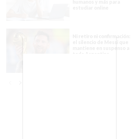
humanos y más para
estudiar online
BIENES RAICES
ESTILO DE VIDA
Ni retiro ni confirmación:
DEPORTES
el silencio de Messi que
mantiene en suspenso a
CIENCIA
toda Argentina
TECNOLOGÍA
NEGOCIOS
Publicidad
EDICIÓN +
BARCELONA
BOGOTÁ