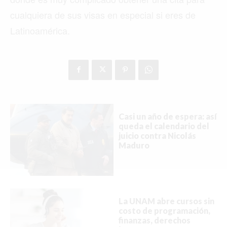
cualquiera de sus visas en especial si eres de
Latinoamérica.
Buscar
ACTUALIDAD
EMPLEOS
INMIGRACIÓN
Casi un año de espera: así
queda el calendario del
juicio contra Nicolás
VIRALES
Maduro
ENTRETENIMIENTO
SALUD
FORMULA 1
La UNAM abre cursos sin
costo de programación,
finanzas, derechos