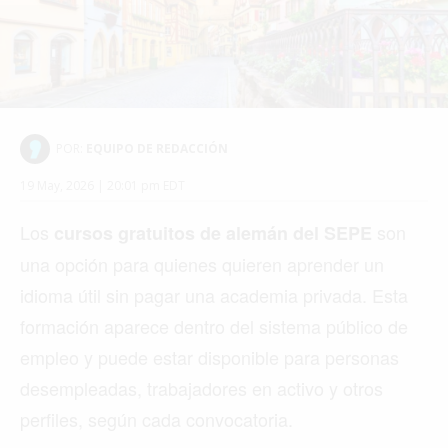
MIAMI
MONTREAL
NUEVA YORK
ORLANDO
PARÍS
ROMA
TORONTO
VANCOUVER
©2026 QPASA MEDIA, Inc. All rights reserved.