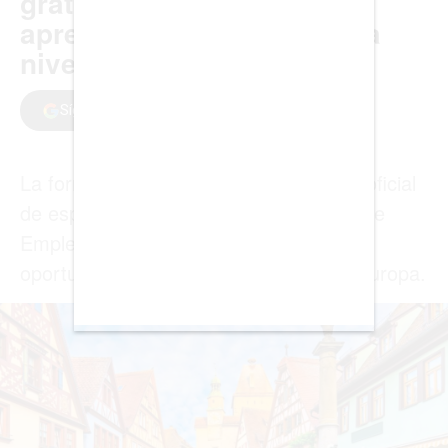
BUENOS AIRES
CARTAGENA
CDMX
CHICAGO
DUBAI
LAS VEGAS
LISBOA
LOS ÁNGELES
MADRID
MEDELLÍN