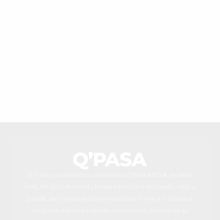
© Todos los derechos reservados QPASA MEDIA, Inc New
York, NY 2026. Prohibida la reproducción y utilización, total o
parcial, de los contenidos en cualquier forma o modalidad,
sin previa, expresa y escrita autorización, incluyendo su