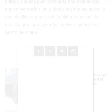
antes un artista puertorriqueño había generado
FORMULA 1
una conversación tan global y tan intensa sobre lo
que significa ser parte de la historia musical de
una isla que, una vez más, vuelve a estar en el
BIENES RAICES
centro del mapa.
ESTILO DE VIDA
DEPORTES
CIENCIA
TECNOLOGÍA
Casi un año de espera: así
queda el calendario del
NEGOCIOS
juicio contra Nicolás
Maduro
EDICIÓN +