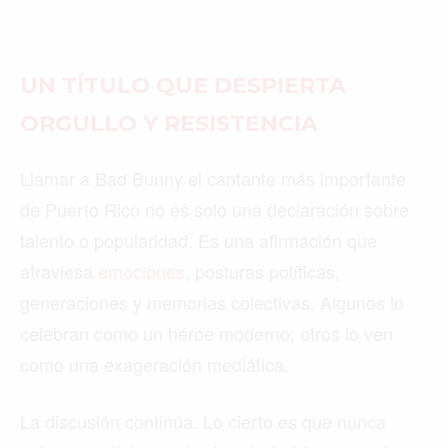
UN TÍTULO QUE DESPIERTA
ORGULLO Y RESISTENCIA
Buscar
Llamar a Bad Bunny el cantante más importante
de Puerto Rico no es solo una declaración sobre
ACTUALIDAD
talento o popularidad. Es una afirmación que
EMPLEOS
atraviesa
emociones
, posturas políticas,
generaciones y memorias colectivas. Algunos lo
INMIGRACIÓN
celebran como un héroe moderno; otros lo ven
VIRALES
como una exageración mediática.
ENTRETENIMIENTO
La discusión continúa. Lo cierto es que nunca
SALUD