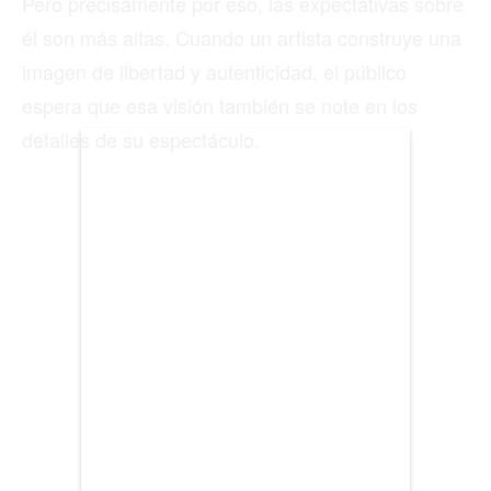
Pero precisamente por eso, las expectativas sobre
él son más altas. Cuando un artista construye una
BIENES RAICES
imagen de libertad y autenticidad, el público
ESTILO DE VIDA
espera que esa visión también se note en los
detalles de su espectáculo.
DEPORTES
CIENCIA
- Patrocinado -
TECNOLOGÍA
NEGOCIOS
EDICIÓN +
BARCELONA
BOGOTÁ