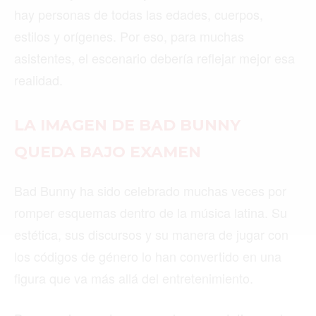
hay personas de todas las edades, cuerpos,
estilos y orígenes. Por eso, para muchas
Buscar
asistentes, el escenario debería reflejar mejor esa
realidad.
ACTUALIDAD
LA IMAGEN DE BAD BUNNY
EMPLEOS
QUEDA BAJO EXAMEN
INMIGRACIÓN
Bad Bunny ha sido celebrado muchas veces por
VIRALES
romper esquemas dentro de la música latina. Su
ENTRETENIMIENTO
estética, sus discursos y su manera de jugar con
SALUD
los códigos de género lo han convertido en una
figura que va más allá del entretenimiento.
FORMULA 1