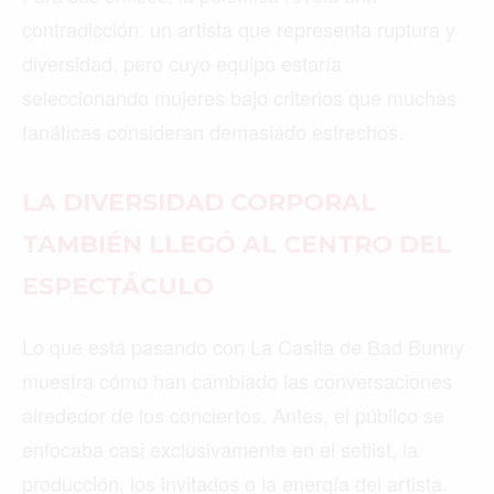
MIAMI
contradicción: un artista que representa ruptura y
MONTREAL
diversidad, pero cuyo equipo estaría
NUEVA YORK
seleccionando mujeres bajo criterios que muchas
fanáticas consideran demasiado estrechos.
ORLANDO
PARÍS
LA DIVERSIDAD CORPORAL
ROMA
TAMBIÉN LLEGÓ AL CENTRO DEL
TORONTO
ESPECTÁCULO
VANCOUVER
Lo que está pasando con La Casita de Bad Bunny
muestra cómo han cambiado las conversaciones
alrededor de los conciertos. Antes, el público se
enfocaba casi exclusivamente en el setlist, la
©2026 QPASA MEDIA, Inc. All rights reserved.
producción, los invitados o la energía del artista.