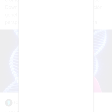
NEGOCIOS
EDICIÓN +
BARCELONA
BOGOTÁ
BUENOS AIRES
CARTAGENA
CDMX
CHICAGO
DUBAI
LAS VEGAS