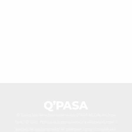
© Todos los derechos reservados QPASA MEDIA, Inc New
York, NY 2026. Prohibida la reproducción y utilización, total o
parcial, de los contenidos en cualquier forma o modalidad,