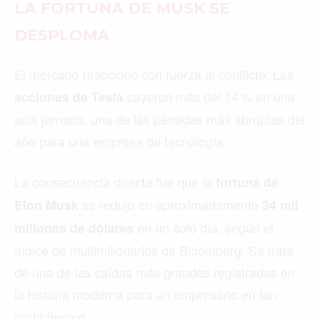
PARÍS
ROMA
TORONTO
VANCOUVER
©2026 QPASA MEDIA, Inc. All rights reserved.