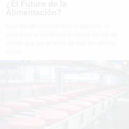
MIAMI
MONTREAL
NUEVA YORK
ORLANDO
PARÍS
ROMA
TORONTO
VANCOUVER
©2026 QPASA MEDIA, Inc. All rights reserved.