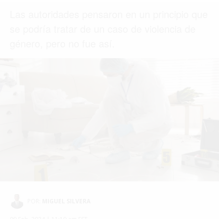
MIAMI
MONTREAL
NUEVA YORK
ORLANDO
PARÍS
ROMA
TORONTO
VANCOUVER
©2026 QPASA MEDIA, Inc. All rights reserved.