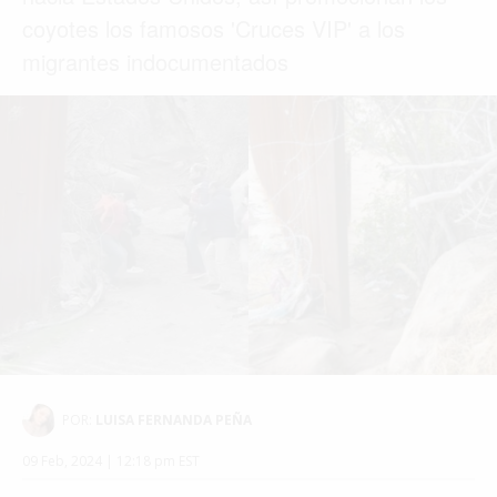
coyotes los famosos 'Cruces VIP' a los
migrantes indocumentados
POR:
LUISA FERNANDA PEÑA
09 Feb, 2024 | 12:18 pm EST