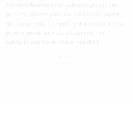
Esa estabilidad es importante porque cualquier
producto pensado para uso real necesita resistir
almacenamiento, transporte y distribución. Si una
Buscar
proteína pierde actividad rápidamente, su
aplicación práctica se vuelve más difícil.
ACTUALIDAD
- Patrocinado -
EMPLEOS
INMIGRACIÓN
VIRALES
ENTRETENIMIENTO
SALUD
FORMULA 1