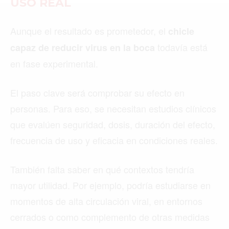
USO REAL
MONTREAL
Aunque el resultado es prometedor, el
chicle
NUEVA YORK
todavía está
capaz de reducir virus en la boca
ORLANDO
en fase experimental.
PARÍS
El paso clave será comprobar su efecto en
ROMA
personas. Para eso, se necesitan estudios clínicos
TORONTO
que evalúen seguridad, dosis, duración del efecto,
frecuencia de uso y eficacia en condiciones reales.
VANCOUVER
También falta saber en qué contextos tendría
mayor utilidad. Por ejemplo, podría estudiarse en
©2026 QPASA MEDIA, Inc. All rights reserved.
momentos de alta circulación viral, en entornos
cerrados o como complemento de otras medidas