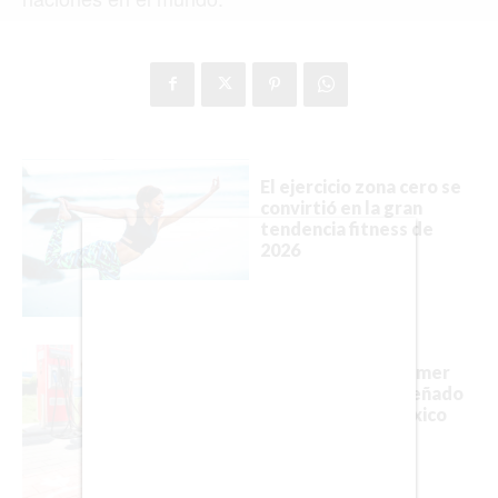
FORMULA 1
BIENES RAICES
ESTILO DE VIDA
El ejercicio zona cero se
convirtió en la gran
tendencia fitness de
DEPORTES
2026
CIENCIA
TECNOLOGÍA
NEGOCIOS
Así es Olinia, el primer
auto eléctrico diseñado
y fabricado en México
EDICIÓN +