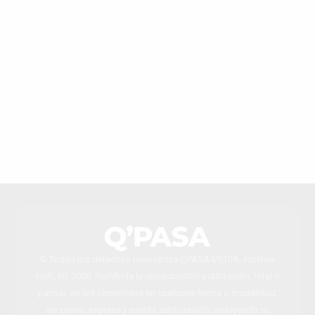
© Todos los derechos reservados QPASA MEDIA, Inc New
York, NY 2026. Prohibida la reproducción y utilización, total o
parcial, de los contenidos en cualquier forma o modalidad,
sin previa, expresa y escrita autorización, incluyendo su