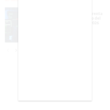
BARCELONA
Latinoamérica enfrenta
BOGOTÁ
un fuerte aumento del
fraude digital en 2026
BUENOS AIRES
CARTAGENA
CDMX
CHICAGO
DUBAI
Publicidad
LAS VEGAS
LISBOA
LOS ÁNGELES
MADRID