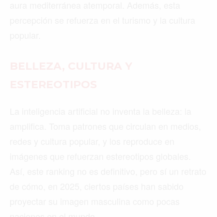
aura mediterránea atemporal. Además, esta
percepción se refuerza en el turismo y la cultura
popular.
BELLEZA, CULTURA Y
Buscar
ESTEREOTIPOS
ACTUALIDAD
La inteligencia artificial no inventa la belleza: la
amplifica. Toma patrones que circulan en medios,
EMPLEOS
redes y cultura popular, y los reproduce en
INMIGRACIÓN
imágenes que refuerzan estereotipos globales.
VIRALES
Así, este ranking no es definitivo, pero sí un retrato
de cómo, en 2025, ciertos países han sabido
ENTRETENIMIENTO
proyectar su imagen masculina como pocas
SALUD
naciones en el mundo.