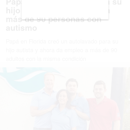
LISBOA
LOS ÁNGELES
MADRID
MEDELLÍN
MIAMI
MONTREAL
NUEVA YORK
ORLANDO
PARÍS
ROMA
TORONTO