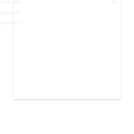
entro del Vaticano. El nuevo pontífice hereda
roceso de renovación, sino también las
e buscan continuidad con transformaciones