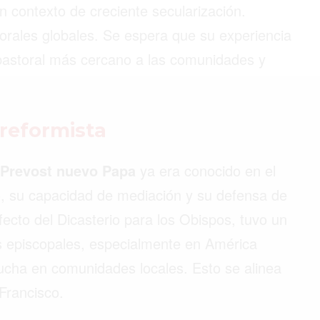
 contexto de creciente secularización.
orales globales. Se espera que su experiencia
pastoral más cercano a las comunidades y
©2026 QPASA MEDIA, Inc. All rights reserved.
 reformista
 Prevost nuevo Papa
ya era conocido en el
go, su capacidad de mediación y su defensa de
ecto del Dicasterio para los Obispos, tuvo un
es episcopales, especialmente en América
ucha en comunidades locales. Esto se alinea
Francisco.