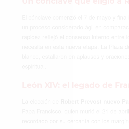
Un cónclave que eligió a
ACTUALIDAD
El cónclave comenzó el 7 de mayo y finaliz
EMPLEOS
un proceso considerado ágil en comparació
INMIGRACIÓN
rapidez reflejó el consenso interno entre l
VIRALES
necesita en esta nueva etapa. La Plaza de
ENTRETENIMIENTO
blanco, estallaron en aplausos y oraciones
SALUD
espiritual.
FORMULA 1
León XIV: el legado de Fr
La elección de
Robert Prevost nuevo P
Papa Francisco, quien murió el 21 de abri
recordado por su cercanía con los margina