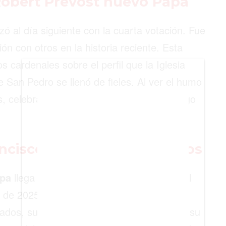
 Robert Prevost nuevo Papa
BIENES RAICES
ó al día siguiente con la cuarta votación. Fue
ESTILO DE VIDA
n con otros en la historia reciente. Esta
DEPORTES
os cardenales sobre el perfil que la Iglesia
CIENCIA
 San Pedro se llenó de fieles. Al ver el humo
TECNOLOGÍA
, celebrando el inicio de un nuevo liderazgo
NEGOCIOS
ancisco y los nuevos desafíos
apa
llega poco después del fallecimiento del
l de 2025 a los 88 años. Francisco será
dos, su visión de una Iglesia sin muros y su