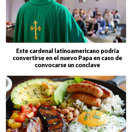
PARÍS
ROMA
TORONTO
VANCOUVER
Este cardenal latinoamericano podría
convertirse en el nuevo Papa en caso de
convocarse un conclave
©2026 QPASA MEDIA, Inc. All rights reserved.