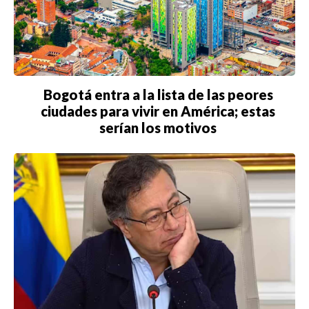
ACTUALIDAD
EMPLEOS
INMIGRACIÓN
Bogotá entra a la lista de las peores
VIRALES
ciudades para vivir en América; estas
ENTRETENIMIENTO
serían los motivos
SALUD
FORMULA 1
BIENES RAICES
ESTILO DE VIDA