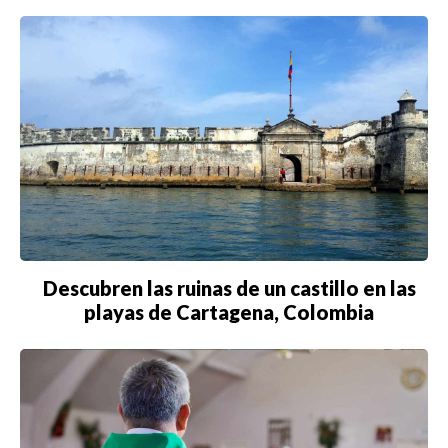
CHICAGO
DUBAI
LAS VEGAS
LISBOA
LOS ÁNGELES
MADRID
MEDELLÍN
Descubren las ruinas de un castillo en las
playas de Cartagena, Colombia
MIAMI
MONTREAL
NUEVA YORK
ORLANDO