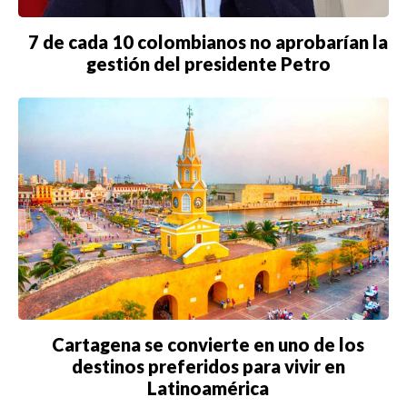
DEPORTES
CIENCIA
7 de cada 10 colombianos no aprobarían la
gestión del presidente Petro
TECNOLOGÍA
NEGOCIOS
EDICIÓN +
BARCELONA
BOGOTÁ
BUENOS AIRES
Cartagena se convierte en uno de los
CARTAGENA
destinos preferidos para vivir en
Latinoamérica
CDMX