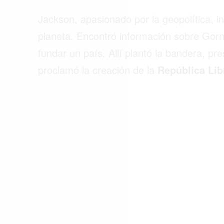
Jackson, apasionado por la geopolítica, in
ACTUALIDAD
planeta. Encontró información sobre Gornja
EMPLEOS
fundar un país. Allí plantó la bandera, pre
INMIGRACIÓN
proclamó la creación de la
República Lib
VIRALES
ENTRETENIMIENTO
SALUD
FORMULA 1