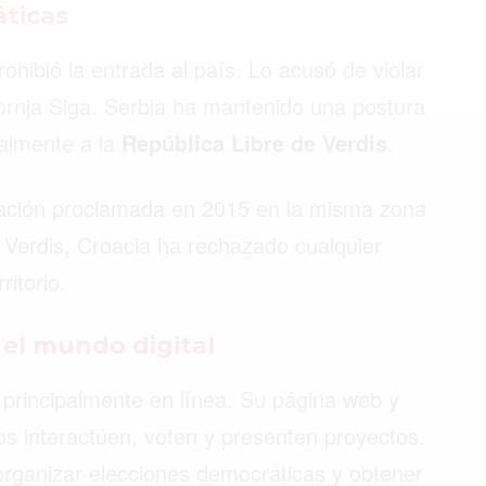
áticas
ohibió la entrada al país. Lo acusó de violar
©2026 QPASA MEDIA, Inc. All rights reserved.
ornja Siga. Serbia ha mantenido una postura
ialmente a la
República Libre de Verdis
.
onación proclamada en 2015 en la misma zona
n Verdis, Croacia ha rechazado cualquier
ritorio.
 el mundo digital
principalmente en línea. Su página web y
os interactúen, voten y presenten proyectos.
 organizar elecciones democráticas y obtener