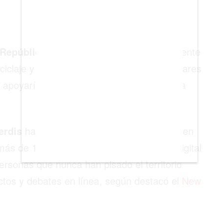
República Libre de Verdis
sería un referente
ciclaje y conservación ambiental serían pilares
apoyaría en herramientas digitales para la
erdis
ha captado la atención de personas en
más de 15 000 solicitudes de ciudadanía digital
ersonas que nunca han pisado el territorio
ctos y debates en línea, según destacó el
New