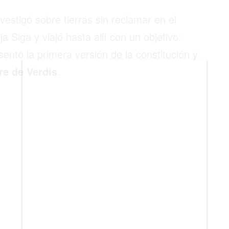
vestigó sobre tierras sin reclamar en el
BIENES RAICES
 Siga y viajó hasta allí con un objetivo:
ESTILO DE VIDA
sentó la primera versión de la constitución y
DEPORTES
re de Verdis
.
CIENCIA
TECNOLOGÍA
NEGOCIOS