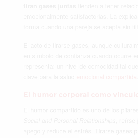
tiran gases juntas
tienden a tener relac
emocionalmente satisfactorias. La explic
forma cuando una pareja se acepta sin filtr
El acto de tirarse gases, aunque cultura
en símbolo de confianza cuando ocurre en 
representa: un nivel de comodidad tal que
clave para la salud
emocional compartida
El humor corporal como víncul
El humor compartido es uno de los pilare
Buscar
Social and Personal Relationships
, reírse
apego y reduce el estrés. Tirarse gases pu