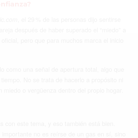
nfianza?
ic.com
, el 29 % de las personas dijo sentirse
©2026 QPASA MEDIA, Inc. All rights reserved.
reja después de haber superado el “miedo” a
o oficial, pero que para muchos marca el inicio
o como una señal de apertura total, algo que
 tiempo. No se trata de hacerlo a propósito ni
on miedo o vergüenza dentro del propio hogar.
s con este tema, y eso también está bien.
 importante no es reírse de un gas en sí, sino