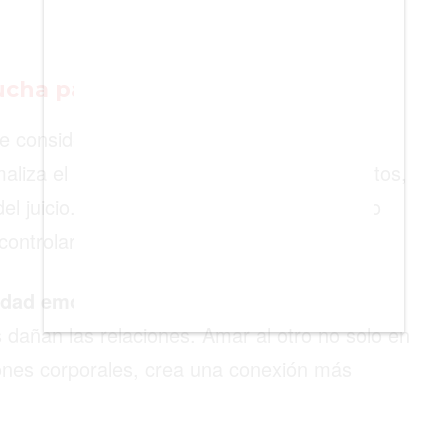
cucha para relaciones saludables
se consideran un tabú social. Sin embargo,
aliza el hecho de compartir estos momentos,
l juicio. Es una forma de decir: “te acepto
ontrolar”.
idad emocional
, porque se eliminan las
dañan las relaciones. Amar al otro no solo en
iones corporales, crea una conexión más