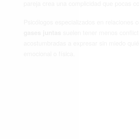
pareja crea una complicidad que pocas co
ACTUALIDAD
EMPLEOS
Psicólogos especializados en relaciones 
INMIGRACIÓN
gases juntas
suelen tener menos conflict
acostumbradas a expresar sin miedo quié
VIRALES
emocional o física.
ENTRETENIMIENTO
SALUD
FORMULA 1