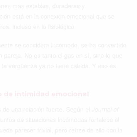
iones más estables, duraderas y
ación está en la conexión emocional que se
os, incluso en lo fisiológico.
lmente se considera incómodo, se ha convertido
pareja. No es tanto el gas en sí, sino lo que
 la vergüenza ya no tiene cabida. Y eso es
.
o de intimidad emocional
s de una relación fuerte. Según el
Journal of
 juntos de situaciones incómodas fortalece el
ede parecer trivial, pero reírse de ello con la