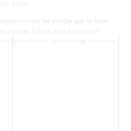
sas igualan.
BIENES RAICES
ESTILO DE VIDA
coinciden en que
las parejas que se tiran
DEPORTES
os internos. Esto se debe a que están
nes son realmente, sin máscaras ni censura
CIENCIA
TECNOLOGÍA
NEGOCIOS