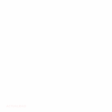
Buscar
ACTUALIDAD
EMPLEOS
INMIGRACIÓN
VIRALES
ENTRETENIMIENTO
SALUD
FORMULA 1