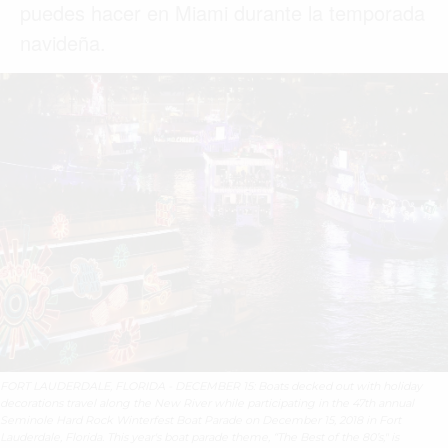
puedes hacer en Miami durante la temporada
navideña.
FORT LAUDERDALE, FLORIDA - DECEMBER 15: Boats decked out with holiday
decorations travel along the New River while participating in the 47th annual
Seminole Hard Rock Winterfest Boat Parade on December 15, 2018 in Fort
Lauderdale, Florida. This year's boat parade theme, “The Best of the 80’s," is