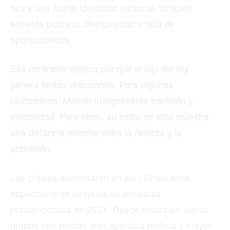
rica y una fuerte identidad nacional, también
Buscar
enfrenta pobreza, desigualdad y falta de
oportunidades.
ACTUALIDAD
Ese contraste explica por qué el lujo del rey
genera tantas reacciones. Para algunos
EMPLEOS
ciudadanos, Mswati III representa tradición y
INMIGRACIÓN
estabilidad. Para otros, su estilo de vida muestra
VIRALES
una distancia enorme entre la realeza y la
población.
ENTRETENIMIENTO
MÚSICA
Las críticas aumentaron en los últimos años,
especialmente después de protestas
SALUD
prodemocracia en 2021. Desde entonces, varios
FORMULA 1
grupos han pedido más apertura política y mayor