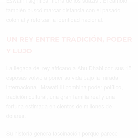
Eswatini significa “tierra de los suazis”. El cambio
MIAMI
también buscó marcar distancia con el pasado
colonial y reforzar la identidad nacional.
MONTREAL
NUEVA YORK
UN REY ENTRE TRADICIÓN, PODER
ORLANDO
Y LUJO
PARÍS
La llegada del rey africano a Abu Dhabi con sus 15
ROMA
esposas volvió a poner su vida bajo la mirada
TORONTO
internacional. Mswati III combina poder político,
tradición cultural, una gran familia real y una
VANCOUVER
fortuna estimada en cientos de millones de
dólares.
©2026 QPASA MEDIA, Inc. All rights reserved.
Su historia genera fascinación porque parece