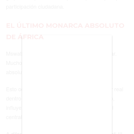
participación ciudadana.
BIENES RAICES
EL ÚLTIMO MONARCA ABSOLUTO
ESTILO DE VIDA
DE ÁFRICA
DEPORTES
Mswati III suele recibir un título muy particular.
CIENCIA
Muchos medios lo llaman el último monarca
TECNOLOGÍA
absoluto de África.
NEGOCIOS
Esto ocurre porque el rey conserva un poder real
dentro del Estado. Nombra al primer ministro,
influye en el Parlamento y mantiene un papel
EDICIÓN +
central en las decisiones del país.
BARCELONA
A diferencia de otros reyes del mundo, Mswati III