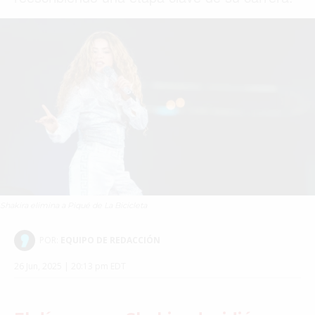
Shakira elimina a Piqué de La Bicicleta
POR:
EQUIPO DE REDACCIÓN
26 Jun, 2025 | 20:13 pm EDT