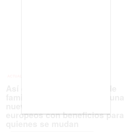
BARCELONA
BOGOTÁ
BUENOS AIRES
CARTAGENA
CDMX
CHICAGO
DUBAI
LAS VEGAS
LISBOA
LOS ÁNGELES
MADRID