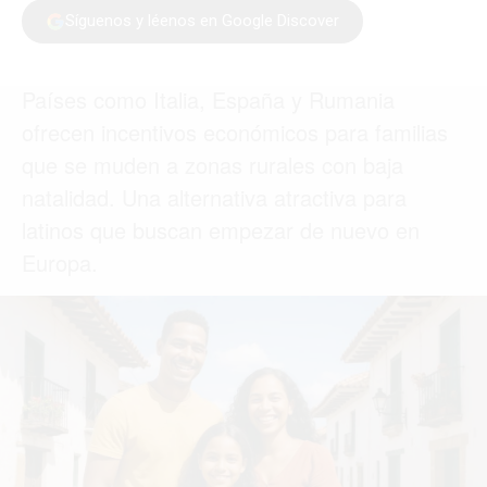
MEDELLÍN
MIAMI
MONTREAL
NUEVA YORK
ORLANDO
PARÍS
ROMA
TORONTO
VANCOUVER