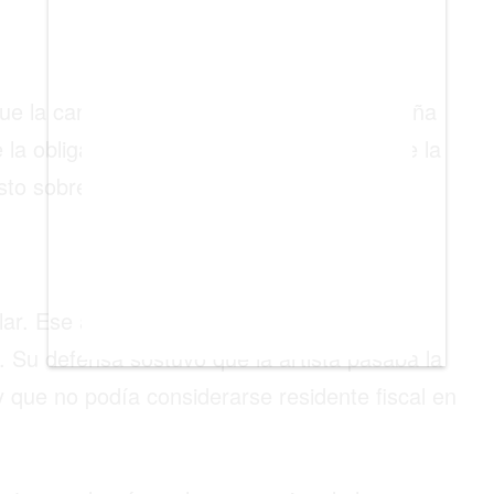
que la cantante viviera fiscalmente en España
ue la obligaba a pagar por el Impuesto sobre la
sto sobre el Patrimonio de ese año.
lar. Ese año, Shakira estaba en plena gira
. Su defensa sostuvo que la artista pasaba la
 que no podía considerarse residente fiscal en