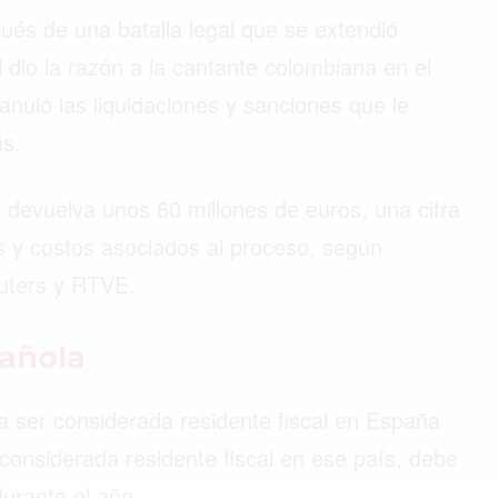
és de una batalla legal que se extendió
dio la razón a la cantante colombiana en el
anuló las liquidaciones y sanciones que le
as.
le devuelva unos 60 millones de euros, una cifra
s y costos asociados al proceso, según
uters y RTVE.
pañola
a ser considerada residente fiscal en España
onsiderada residente fiscal en ese país, debe
urante el año.