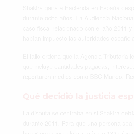
Shakira gana a Hacienda en España despu
durante ocho años. La Audiencia Nacional 
caso fiscal relacionado con el año 2011 y 
habían impuesto las autoridades español
El fallo ordena que la Agencia Tributaria 
que incluye cantidades pagadas, interese
reportaron medios como BBC Mundo, Re
Qué decidió la justicia es
La disputa se centraba en si Shakira debí
Buscar
durante 2011. Para que una persona sea c
haber permanecido allí más de 183 días d