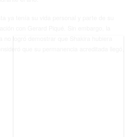
BIENES RAICES
sta ya tenía su vida personal y parte de su
ESTILO DE VIDA
ación con Gerard Piqué. Sin embargo, la
DEPORTES
a no logró demostrar que Shakira hubiera
CIENCIA
consideró que su permanencia acreditada llegó,
TECNOLOGÍA
NEGOCIOS