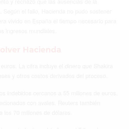
nto y rechazó que las ausencias de la
 Según el fallo, Hacienda no pudo sostener
era vivido en España el tiempo necesario para
©2026 QPASA MEDIA, Inc. All rights reserved.
sus ingresos mundiales.
olver Hacienda
 euros. La cifra incluye el dinero que Shakira
reses y otros costos derivados del proceso.
os indebidos cercanos a 55 millones de euros,
lacionados con avales. Reuters también
a los 70 millones de dólares.