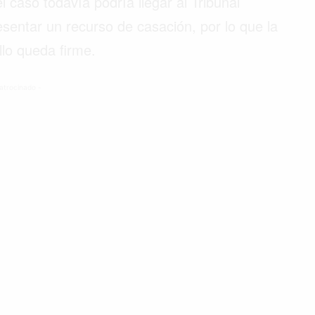
 caso todavía podría llegar al Tribunal
sentar un recurso de casación, por lo que la
llo queda firme.
atrocinado -