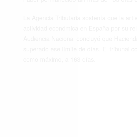
ACTUALIDAD
La Agencia Tributaria sostenía que la arti
EMPLEOS
actividad económica en España por su rel
INMIGRACIÓN
Audiencia Nacional concluyó que Haciend
VIRALES
superado ese límite de días. El tribunal 
ENTRETENIMIENTO
como máximo, a 163 días.
SALUD
FORMULA 1