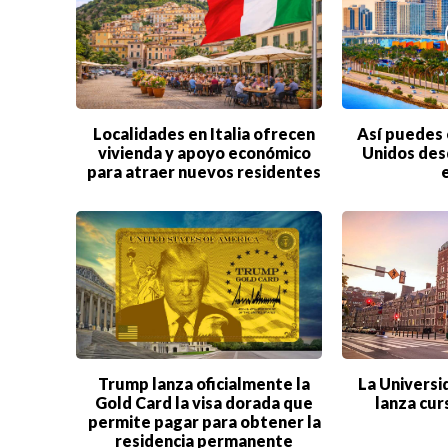
Localidades en Italia ofrecen
Así puedes 
vivienda y apoyo económico
Unidos des
para atraer nuevos residentes
Trump lanza oficialmente la
La Universi
Gold Card la visa dorada que
lanza cur
permite pagar para obtener la
residencia permanente