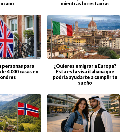
un año
mientras lo restauras
CIENCIA
TECNOLOGÍA
NEGOCIOS
n personas para
¿Quieres emigrar a Europa?
de 4.000 casas en
Esta es la visa italiana que
ondres
podría ayudarte a cumplir tu
sueño