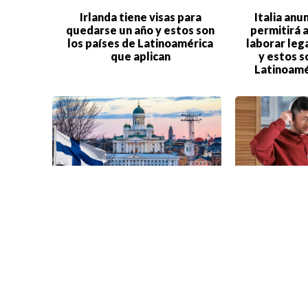
Irlanda tiene visas para
Italia anu
quedarse un año y estos son
permitirá 
los países de Latinoamérica
laborar leg
que aplican
y estos s
Latinoamé
Finlandia ofrece becas y apoyo
La Univers
a estudiantes extranjeros
lanza cur