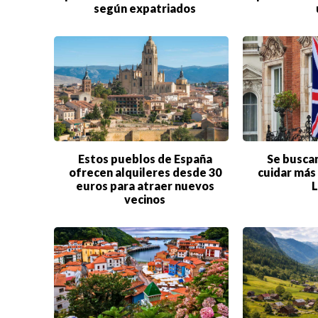
según expatriados
VIRALES
ENTRETENIMIENTO
SALUD
FORMULA 1
Estos pueblos de España
Se busca
ofrecen alquileres desde 30
cuidar más 
euros para atraer nuevos
L
vecinos