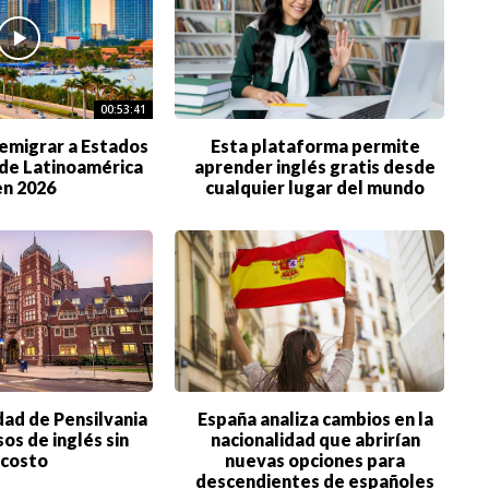
00:53:41
emigrar a Estados
Esta plataforma permite
de Latinoamérica
aprender inglés gratis desde
en 2026
cualquier lugar del mundo
dad de Pensilvania
España analiza cambios en la
sos de inglés sin
nacionalidad que abrirían
costo
nuevas opciones para
descendientes de españoles