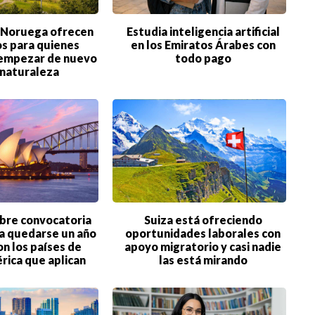
 Noruega ofrecen
Estudia inteligencia artificial
os para quienes
en los Emiratos Árabes con
 empezar de nuevo
todo pago
 naturaleza
abre convocatoria
Suiza está ofreciendo
ra quedarse un año
oportunidades laborales con
on los países de
apoyo migratorio y casi nadie
rica que aplican
las está mirando
©2026 QPASA MEDIA, Inc. All rights reserved.