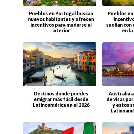
Pueblos en Portugal buscan
Pueblos en
nuevos habitantes y ofrecen
incentiv
incentivos para mudarse al
sueñan con
interior
en la
Destinos donde puedes
Australia 
emigrar más fácil desde
de visas pa
Latinoamérica en el 2026
y estos s
Latinoamé