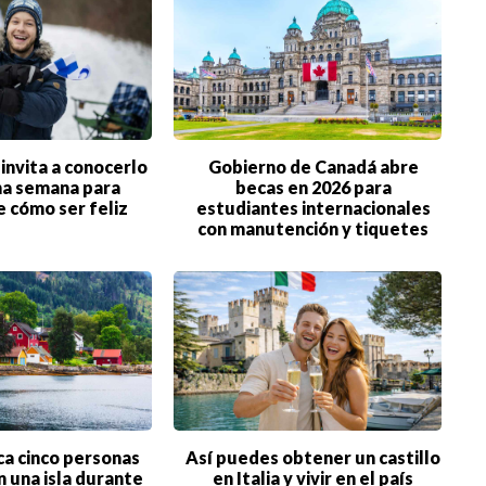
 invita a conocerlo
Gobierno de Canadá abre
na semana para
becas en 2026 para
 cómo ser feliz
estudiantes internacionales
con manutención y tiquetes
BIENES RAICES
ESTILO DE VIDA
ca cinco personas
Así puedes obtener un castillo
en una isla durante
en Italia y vivir en el país
DEPORTES