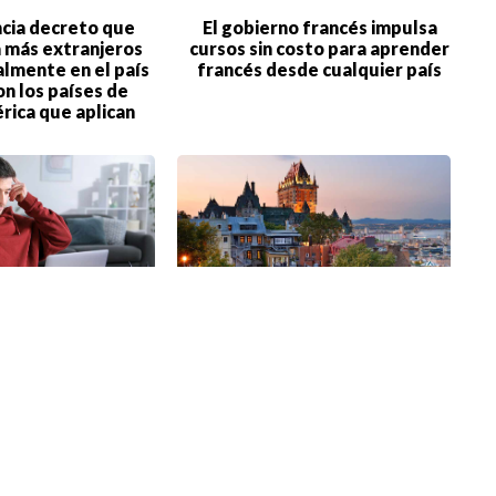
ncia decreto que
El gobierno francés impulsa
a más extranjeros
cursos sin costo para aprender
almente en el país
francés desde cualquier país
on los países de
rica que aplican
idad de Cambridge
Gobierno canadiense ofrece
sos de inglés sin
cursos gratis de francés e
costo
inglés