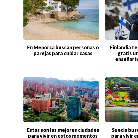
En Menorca buscan personas o
Finlandia te
parejas para cuidar casas
gratis u
enseñarte
Buscar
ACTUALIDAD
EMPLEOS
Estas son las mejores ciudades
Suecia bus
para vivir en estos momentos
para vivir 
INMIGRACIÓN