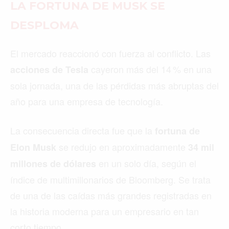
PARÍS
ROMA
TORONTO
VANCOUVER
©2026 QPASA MEDIA, Inc. All rights reserved.