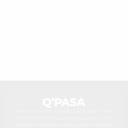
© Todos los derechos reservados QPASA MEDIA, Inc New
York, NY 2026. Prohibida la reproducción y utilización, total o
parcial, de los contenidos en cualquier forma o modalidad,