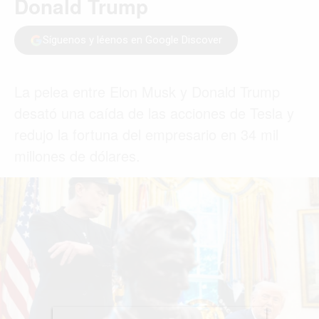
ACTUALIDAD
EMPLEOS
INMIGRACIÓN
VIRALES
ENTRETENIMIENTO
SALUD
FORMULA 1
BIENES RAICES
ESTILO DE VIDA
DEPORTES