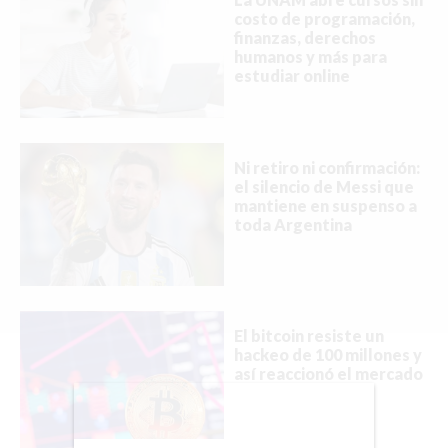
EMPLEOS
costo de programación,
finanzas, derechos
INMIGRACIÓN
humanos y más para
estudiar online
VIRALES
ENTRETENIMIENTO
Ni retiro ni confirmación:
SALUD
el silencio de Messi que
mantiene en suspenso a
FORMULA 1
toda Argentina
BIENES RAICES
El bitcoin resiste un
ESTILO DE VIDA
hackeo de 100 millones y
así reaccionó el mercado
DEPORTES
CIENCIA