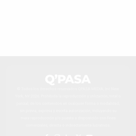
© Todos los derechos reservados QPASA MEDIA, Inc New
York, NY 2026. Prohibida la reproducción y utilización, total o
parcial, de los contenidos en cualquier forma o modalidad,
sin previa, expresa y escrita autorización, incluyendo su
mera reproducción y/o puesta a disposición con fines
comerciales, directa o indirectamente lucrativos.