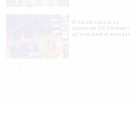
Buscar
El bitcoin resiste un
hackeo de 100 millones y
así reaccionó el mercado
ACTUALIDAD
EMPLEOS
INMIGRACIÓN
VIRALES
Publicidad
ENTRETENIMIENTO
SALUD
FORMULA 1