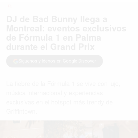
MIAMI
MONTREAL
NUEVA YORK
ORLANDO
PARÍS
ROMA
TORONTO
VANCOUVER
©2026 QPASA MEDIA, Inc. All rights reserved.