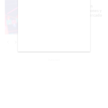
CDMX
El bitcoin resiste un
CHICAGO
hackeo de 100 millones y
así reaccionó el mercado
DUBAI
LAS VEGAS
LISBOA
LOS ÁNGELES
MADRID
Publicidad
MEDELLÍN
MIAMI
MONTREAL
NUEVA YORK