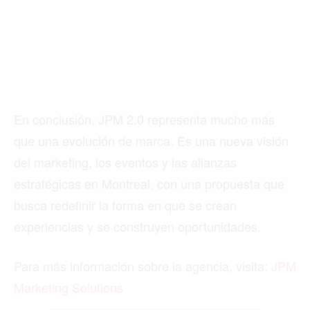
ACTUALIDAD
EMPLEOS
INMIGRACIÓN
VIRALES
En conclusión, JPM 2.0 representa mucho más
ENTRETENIMIENTO
que una evolución de marca. Es una nueva visión
del marketing, los eventos y las alianzas
SALUD
estratégicas en Montreal, con una propuesta que
FORMULA 1
busca redefinir la forma en que se crean
experiencias y se construyen oportunidades.
BIENES RAICES
Para más información sobre la agencia, visita:
JPM
Marketing Solutions
ESTILO DE VIDA