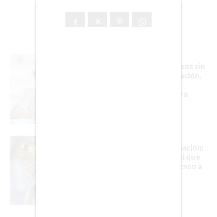
DEPORTES
CIENCIA
TECNOLOGÍA
NEGOCIOS
La UNAM abre cursos sin
costo de programación,
finanzas, derechos
humanos y más para
estudiar online
EDICIÓN +
BARCELONA
Ni retiro ni confirmación:
BOGOTÁ
el silencio de Messi que
mantiene en suspenso a
BUENOS AIRES
toda Argentina
CARTAGENA