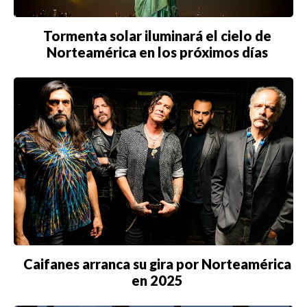
TORONTO
Tormenta solar iluminará el cielo de
VANCOUVER
Norteamérica en los próximos días
©2026 QPASA MEDIA, Inc. All rights reserved.
Caifanes arranca su gira por Norteamérica
en 2025