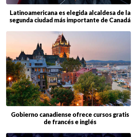
INMIGRACIÓN
Latinoamericana es elegida alcaldesa de la
VIRALES
segunda ciudad más importante de Canadá
ENTRETENIMIENTO
SALUD
FORMULA 1
BIENES RAICES
ESTILO DE VIDA
DEPORTES
Gobierno canadiense ofrece cursos gratis
CIENCIA
de francés e inglés
TECNOLOGÍA