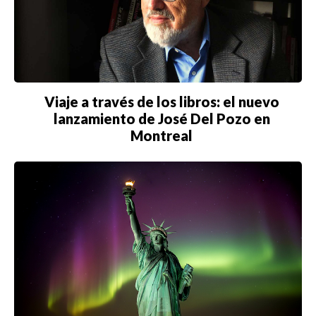
LAS VEGAS
LISBOA
LOS ÁNGELES
MADRID
Viaje a través de los libros: el nuevo
lanzamiento de José Del Pozo en
MEDELLÍN
Montreal
MIAMI
MONTREAL
NUEVA YORK
ORLANDO
PARÍS
ROMA