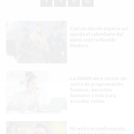
ACTUALIDAD
EMPLEOS
Casi un año de espera: así
queda el calendario del
INMIGRACIÓN
juicio contra Nicolás
Maduro
VIRALES
ENTRETENIMIENTO
SALUD
La UNAM abre cursos sin
costo de programación,
FORMULA 1
finanzas, derechos
humanos y más para
estudiar online
BIENES RAICES
Ni retiro ni confirmación:
ESTILO DE VIDA