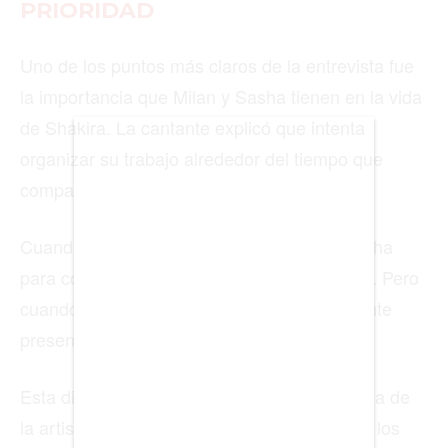
PRIORIDAD
BIENES RAICES
Uno de los puntos más claros de la entrevista fue
ESTILO DE VIDA
la importancia que Milan y Sasha tienen en la vida
de Shakira. La cantante explicó que intenta
DEPORTES
organizar su trabajo alrededor del tiempo que
CIENCIA
comparte con ellos.
TECNOLOGÍA
Cuando sus hijos no están con ella, aprovecha
NEGOCIOS
para concentrarse en su agenda profesional. Pero
cuando regresan, intenta estar completamente
presente.
EDICIÓN +
Esta dinámica muestra una faceta más íntima de
BARCELONA
la artista, lejos de los escenarios, las giras y los
BOGOTÁ