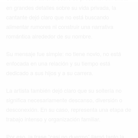
MIAMI
en grandes detalles sobre su vida privada, la
MONTREAL
cantante dejó claro que no está buscando
alimentar rumores ni construir una narrativa
NUEVA YORK
romántica alrededor de su nombre.
ORLANDO
PARÍS
Su mensaje fue simple: no tiene novio, no está
enfocada en una relación y su tiempo está
ROMA
dedicado a sus hijos y a su carrera.
TORONTO
La artista también dejó claro que su soltería no
VANCOUVER
significa necesariamente descanso, diversión o
desconexión. En su caso, representa una etapa de
trabajo intenso y organización familiar.
©2026 QPASA MEDIA, Inc. All rights reserved.
Por eso, la frase “casi no duermo” llamó tanto la