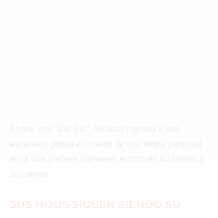
Buscar
ACTUALIDAD
EMPLEOS
INMIGRACIÓN
Ahora, con “Dai Dai”, Shakira regresa a ese
VIRALES
escenario global en medio de una etapa personal
ENTRETENIMIENTO
en la que prefiere mantener el foco en su familia y
SALUD
su carrera.
FORMULA 1
SUS HIJOS SIGUEN SIENDO SU